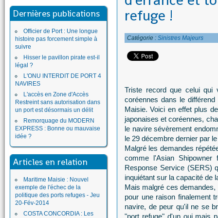
d'errance et t
refuge !
Dernières publications
Officier de Port : Une longue
Catégorie :
Sinistres Majeurs
histoire pas forcement simple à
suivre
Hisser le pavillon pirate est-il
légal ?
L'ONU INTERDIT DE PORT 4
NAVIRES
Triste record que celui qui 
L'accès en Zone d'Accès
coréennes dans le différend
Restreint sans autorisation dans
Maisie. Voici en effet plus d
un port est désormais un délit
japonaises et coréennes, chac
Remorquage du MODERN
le navire sévèrement endomm
EXPRESS : Bonne ou mauvaise
idée ?
le 29 décembre dernier par le
Malgré les demandes répétées
comme l'Asian Shipowner f
Articles en relation
Response Service (SERS) qui
inquiétant sur la capacité de l
Maritime Maisie : Nouvel
Mais malgré ces demandes, r
exemple de l'échec de la
politique des ports refuges - Jeu
pour une raison finalement 
20-Fév-2014
navire, de peur qu'il ne se b
COSTA CONCORDIA : Les
"port refuge" d'un oui mais 