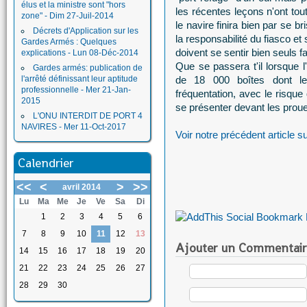
élus et la ministre sont "hors
les récentes leçons n'ont tou
zone" - Dim 27-Juil-2014
le navire finira bien par se 
Décrets d'Application sur les
la responsabilité du fiasco et
Gardes Armés : Quelques
doivent se sentir bien seuls 
explications - Lun 08-Déc-2014
Que se passera t'il lorsque l
Gardes armés: publication de
l'arrêté définissant leur aptitude
de 18 000 boîtes dont l
professionnelle - Mer 21-Jan-
fréquentation, avec le risque
2015
se présenter devant les proues
L'ONU INTERDIT DE PORT 4
NAVIRES - Mer 11-Oct-2017
Voir notre précédent article su
Calendrier
<<
<
>
>>
avril 2014
Lu
Ma
Me
Je
Ve
Sa
Di
1
2
3
4
5
6
7
8
9
10
11
12
13
Ajouter un Commentair
14
15
16
17
18
19
20
21
22
23
24
25
26
27
28
29
30