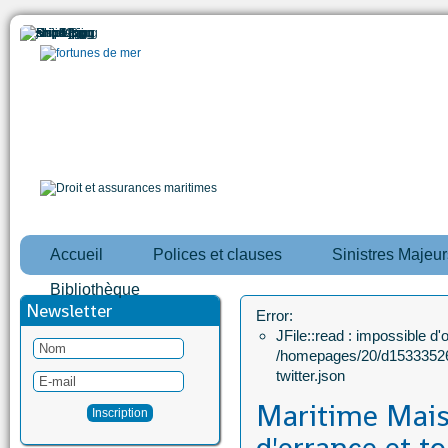
Accueil
Polices et clauses
Sinistres Majeur
Bibliothèque
Newsletter
Error:
JFile::read : impossible d'ou
/homepages/20/d15333526
twitter.json
Maritime Maisi