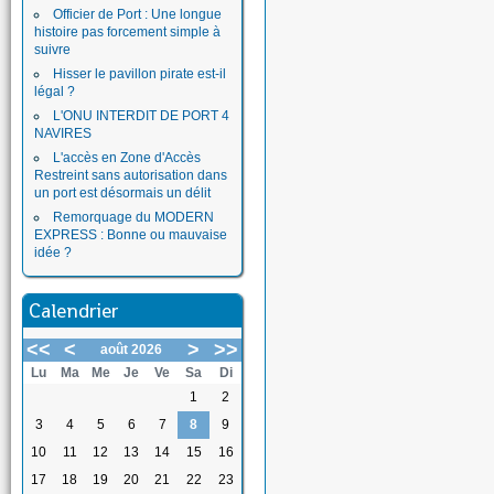
Officier de Port : Une longue
histoire pas forcement simple à
suivre
Hisser le pavillon pirate est-il
légal ?
L'ONU INTERDIT DE PORT 4
NAVIRES
L'accès en Zone d'Accès
Restreint sans autorisation dans
un port est désormais un délit
Remorquage du MODERN
EXPRESS : Bonne ou mauvaise
idée ?
Calendrier
<<
<
>
>>
août 2026
Lu
Ma
Me
Je
Ve
Sa
Di
1
2
3
4
5
6
7
8
9
10
11
12
13
14
15
16
17
18
19
20
21
22
23