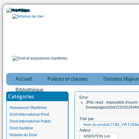
Accueil
Polices et clauses
Sinistres Majeur
Bibliothèque
Catégories
Error:
JFile::read : impossible d'ouvrir 
/homepages/20/d153335264/htd
Assurances Maritimes
Droit International Privé
Trier par
Droit International Public
Nom du produit COM_VIRTUE
Droit maritime
Auteur :
Histoire du Droit
AISENTEIN Léo