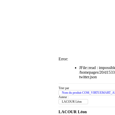
Error:
JFile::read : impossible
/homepages/20/d1533
twitter.json
Trier par
Nom du produit COM_VIRTUEMART_A
Auteur :
LACOUR Léon
LACOUR Léon