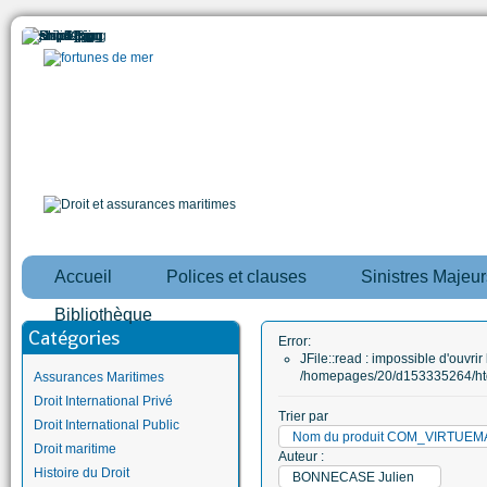
Accueil
Polices et clauses
Sinistres Majeur
Bibliothèque
Catégories
Error:
JFile::read : impossible d'ouvrir 
/homepages/20/d153335264/htd
Assurances Maritimes
Droit International Privé
Trier par
Droit International Public
Nom du produit COM_VIRTUE
Droit maritime
Auteur :
Histoire du Droit
BONNECASE Julien