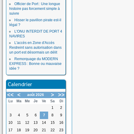
Officier de Port : Une longue
histoire pas forcement simple à
suivre
Hisser le pavillon pirate est-il
légal ?
L'ONU INTERDIT DE PORT 4
NAVIRES
L'accès en Zone d'Accès
Restreint sans autorisation dans
un port est désormais un délit
Remorquage du MODERN
EXPRESS : Bonne ou mauvaise
idée ?
Calendrier
<<
<
>
>>
août 2026
Lu
Ma
Me
Je
Ve
Sa
Di
1
2
3
4
5
6
7
8
9
10
11
12
13
14
15
16
17
18
19
20
21
22
23