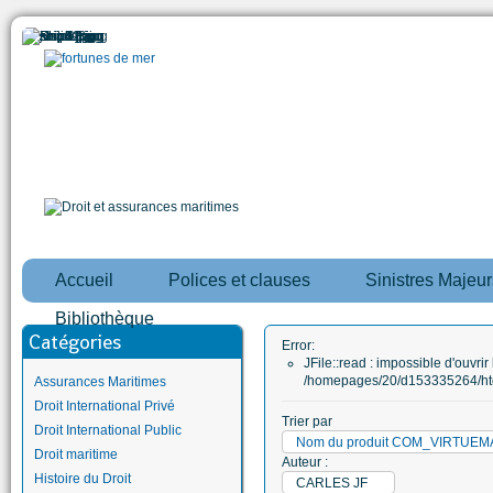
Accueil
Polices et clauses
Sinistres Majeur
Bibliothèque
Catégories
Error:
JFile::read : impossible d'ouvrir 
/homepages/20/d153335264/htd
Assurances Maritimes
Droit International Privé
Trier par
Droit International Public
Nom du produit COM_VIRTUE
Droit maritime
Auteur :
Histoire du Droit
CARLES JF