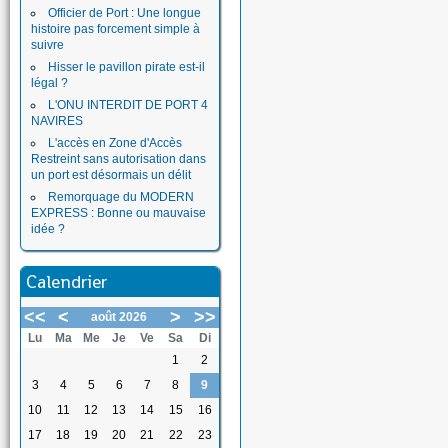
Officier de Port : Une longue
histoire pas forcement simple à
suivre
Hisser le pavillon pirate est-il
légal ?
L'ONU INTERDIT DE PORT 4
NAVIRES
L'accès en Zone d'Accès
Restreint sans autorisation dans
un port est désormais un délit
Remorquage du MODERN
EXPRESS : Bonne ou mauvaise
idée ?
Calendrier
<<
<
>
>>
août 2026
Lu
Ma
Me
Je
Ve
Sa
Di
1
2
3
4
5
6
7
8
9
10
11
12
13
14
15
16
17
18
19
20
21
22
23