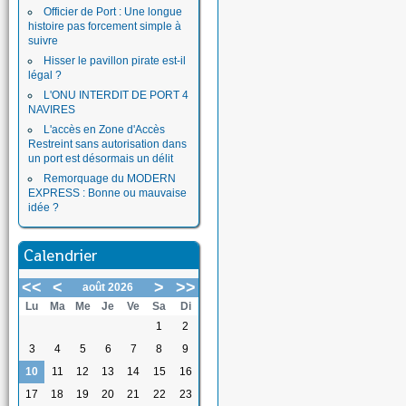
Officier de Port : Une longue
histoire pas forcement simple à
suivre
Hisser le pavillon pirate est-il
légal ?
L'ONU INTERDIT DE PORT 4
NAVIRES
L'accès en Zone d'Accès
Restreint sans autorisation dans
un port est désormais un délit
Remorquage du MODERN
EXPRESS : Bonne ou mauvaise
idée ?
Calendrier
<<
<
>
>>
août 2026
Lu
Ma
Me
Je
Ve
Sa
Di
1
2
3
4
5
6
7
8
9
10
11
12
13
14
15
16
17
18
19
20
21
22
23