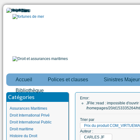
Accueil
Polices et clauses
Sinistres Majeur
Bibliothèque
Catégories
Error:
JFile::read : impossible d'ouvrir 
/homepages/20/d153335264/htd
Assurances Maritimes
Droit International Privé
Trier par
Droit International Public
Prix du produit COM_VIRTUE
Droit maritime
Auteur :
Histoire du Droit
CARLES JF