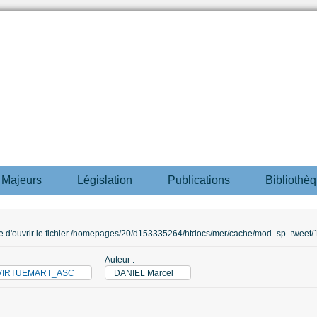
s Majeurs
Législation
Publications
Bibliothè
ble d'ouvrir le fichier /homepages/20/d153335264/htdocs/mer/cache/mod_sp_tweet/12
Auteur :
_VIRTUEMART_ASC
DANIEL Marcel