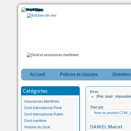
Accueil
Polices et clauses
Sinistre
Catégories
Error:
JFile::read : impossi
Assurances Maritimes
Trier par
Droit International Privé
Nom du produit COM
Droit International Public
Droit maritime
DANIEL Marcel
Histoire du Droit