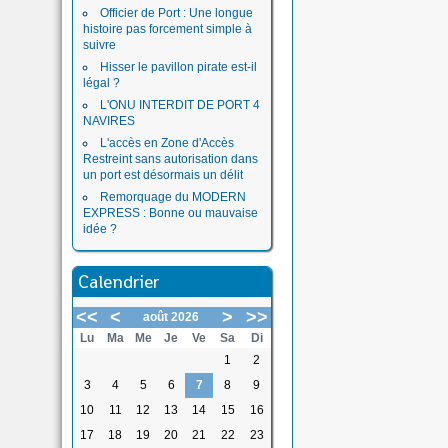
Officier de Port : Une longue
histoire pas forcement simple à
suivre
Hisser le pavillon pirate est-il
légal ?
L'ONU INTERDIT DE PORT 4
NAVIRES
L'accès en Zone d'Accès
Restreint sans autorisation dans
un port est désormais un délit
Remorquage du MODERN
EXPRESS : Bonne ou mauvaise
idée ?
Calendrier
<<
<
>
>>
août 2026
Lu
Ma
Me
Je
Ve
Sa
Di
1
2
3
4
5
6
7
8
9
10
11
12
13
14
15
16
17
18
19
20
21
22
23