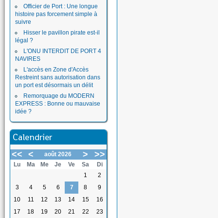
Officier de Port : Une longue
histoire pas forcement simple à
suivre
Hisser le pavillon pirate est-il
légal ?
L'ONU INTERDIT DE PORT 4
NAVIRES
L'accès en Zone d'Accès
Restreint sans autorisation dans
un port est désormais un délit
Remorquage du MODERN
EXPRESS : Bonne ou mauvaise
idée ?
Calendrier
<<
<
>
>>
août 2026
Lu
Ma
Me
Je
Ve
Sa
Di
1
2
3
4
5
6
7
8
9
10
11
12
13
14
15
16
17
18
19
20
21
22
23