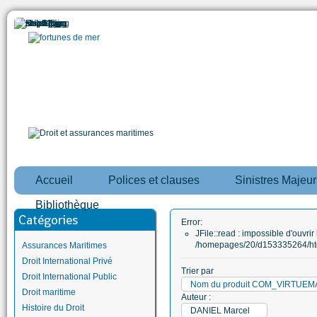
Accueil
Polices et clauses
Sinistres Majeur
Bibliothèque
Catégories
Error:
JFile::read : impossible d'ouvrir 
/homepages/20/d153335264/htd
Assurances Maritimes
Droit International Privé
Trier par
Droit International Public
Nom du produit COM_VIRTUE
Droit maritime
Auteur :
Histoire du Droit
DANIEL Marcel