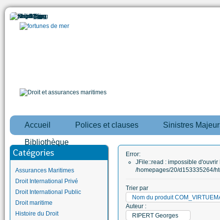
Accueil
Polices et clauses
Sinistres Majeur
Bibliothèque
Catégories
Error:
JFile::read : impossible d'ouvrir 
/homepages/20/d153335264/htd
Assurances Maritimes
Droit International Privé
Trier par
Droit International Public
Nom du produit COM_VIRTUE
Droit maritime
Auteur :
Histoire du Droit
RIPERT Georges