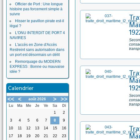
Officier de Port : Une longue
histoire pas forcement simple à
suivre
Tra
Hisser le pavillon pirate est-il
Mar
légal ?
192
L'ONU INTERDIT DE PORT 4
NAVIRES
Second
consac
L'accès en Zone d'Accès
transp
Restreint sans autorisation dans
un port est désormais un délit
Remorquage du MODERN
EXPRESS : Bonne ou mauvaise
Tra
idée ?
Mar
192
Calendrier
Second
<<
<
>
>>
août 2026
consac
transp
Lu
Ma
Me
Je
Ve
Sa
Di
1
2
3
4
5
6
7
8
9
Tra
10
11
12
13
14
15
16
Mar
17
18
19
20
21
22
23