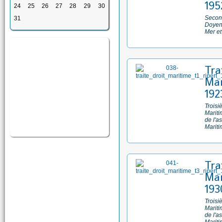
195
24
25
26
27
28
29
30
Second
31
Doyen 
Mer et
Tra
Mar
192
Troisi
Mariti
de l'a
Marit
Tra
Mar
193
Troisi
Mariti
de l'a