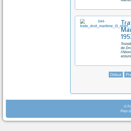
Marit
Tra
Mar
195
Troisi
de Dro
l'Abor
assur
Début
Pr
© Fo
Plan d