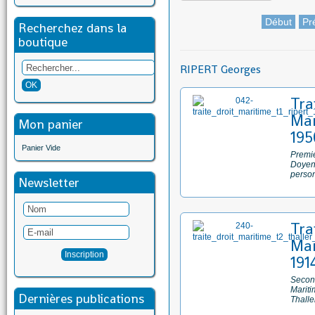
Début
Pr
Recherchez dans la
boutique
RIPERT Georges
Tra
Mar
Mon panier
195
Panier Vide
Premie
Doyen 
person
Newsletter
Tra
Mar
191
Second
Mariti
Dernières publications
Thalle