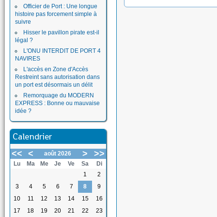
Officier de Port : Une longue
histoire pas forcement simple à
suivre
Hisser le pavillon pirate est-il
légal ?
L'ONU INTERDIT DE PORT 4
NAVIRES
L'accès en Zone d'Accès
Restreint sans autorisation dans
un port est désormais un délit
Remorquage du MODERN
EXPRESS : Bonne ou mauvaise
idée ?
Calendrier
<<
<
>
>>
août 2026
Lu
Ma
Me
Je
Ve
Sa
Di
1
2
3
4
5
6
7
8
9
10
11
12
13
14
15
16
17
18
19
20
21
22
23