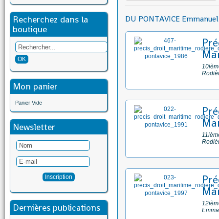
Recherchez dans la
DU PONTAVICE Emmanuel
boutique
Pré
Mar
10ième
Rodiè
Mon panier
Panier Vide
Pré
Mar
Newsletter
11ième
Rodiè
Pré
Mar
12ième
Dernières publications
Emman