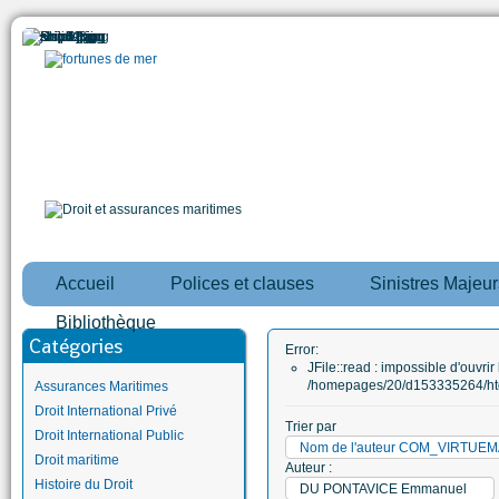
Accueil
Polices et clauses
Sinistres Majeur
Bibliothèque
Catégories
Error:
JFile::read : impossible d'ouvrir 
/homepages/20/d153335264/htd
Assurances Maritimes
Droit International Privé
Trier par
Droit International Public
Nom de l'auteur COM_VIRTUE
Droit maritime
Auteur :
Histoire du Droit
DU PONTAVICE Emmanuel