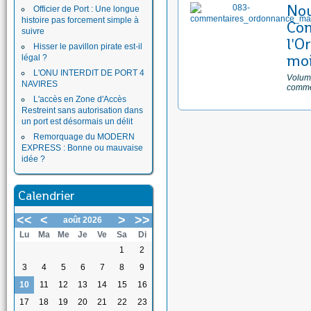
No
Officier de Port : Une longue
histoire pas forcement simple à
Com
suivre
l'O
Hisser le pavillon pirate est-il
moi
légal ?
L'ONU INTERDIT DE PORT 4
Volume
NAVIRES
comme
L'accès en Zone d'Accès
Restreint sans autorisation dans
un port est désormais un délit
Remorquage du MODERN
EXPRESS : Bonne ou mauvaise
idée ?
Calendrier
<<
<
>
>>
août 2026
Lu
Ma
Me
Je
Ve
Sa
Di
1
2
3
4
5
6
7
8
9
10
11
12
13
14
15
16
17
18
19
20
21
22
23