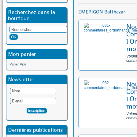
Recherchez dans la
EMERIGON Balthazar
boutique
No
Com
l'O
moi
Mon panier
Volume
comme
Panier Vide
Newsletter
No
Com
l'O
moi
Volume
comme
Dernières publications