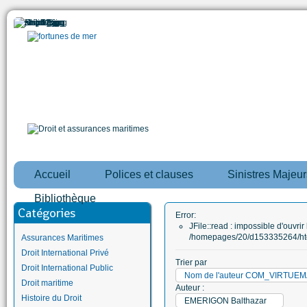
Accueil
Polices et clauses
Sinistres Majeur
Bibliothèque
Catégories
Error:
JFile::read : impossible d'ouvrir 
/homepages/20/d153335264/htd
Assurances Maritimes
Droit International Privé
Trier par
Droit International Public
Nom de l'auteur COM_VIRTUE
Droit maritime
Auteur :
Histoire du Droit
EMERIGON Balthazar