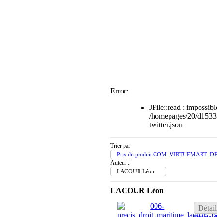
Error:
JFile::read : impossible
/homepages/20/d1533
twitter.json
Trier par
Prix du produit COM_VIRTUEMART_D
Auteur :
LACOUR Léon
LACOUR Léon
Détail