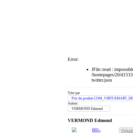
Error:
JFile::read : impossible
/homepages/20/d1533
twitter.json
Trier par
Prix du produit COM_VIRTUEMART_D
Auteur :
VERMOND Edmond
VERMOND Edmond
Détail