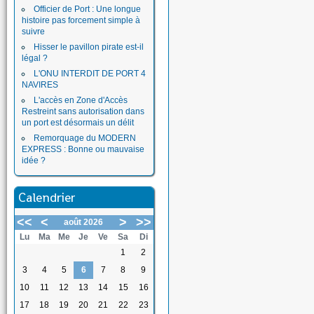
Officier de Port : Une longue
histoire pas forcement simple à
suivre
Hisser le pavillon pirate est-il
légal ?
L'ONU INTERDIT DE PORT 4
NAVIRES
L'accès en Zone d'Accès
Restreint sans autorisation dans
un port est désormais un délit
Remorquage du MODERN
EXPRESS : Bonne ou mauvaise
idée ?
Calendrier
<<
<
>
>>
août 2026
Lu
Ma
Me
Je
Ve
Sa
Di
1
2
3
4
5
6
7
8
9
10
11
12
13
14
15
16
17
18
19
20
21
22
23