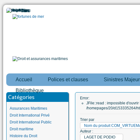
Accueil
Polices et clauses
Sinistres Majeur
Bibliothèque
Catégories
Error:
JFile::read : impossible d'ouvrir 
/homepages/20/d153335264/htd
Assurances Maritimes
Droit International Privé
Trier par
Droit International Public
Nom du produit COM_VIRTUE
Droit maritime
Auteur :
Histoire du Droit
LAGET DE PODIO