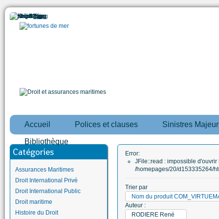
Accueil
Polices et clauses
Sinistres Majeur
Bibliothèque
Catégories
Error:
JFile::read : impossible d'ouvrir 
/homepages/20/d153335264/htd
Assurances Maritimes
Droit International Privé
Trier par
Droit International Public
Nom du produit COM_VIRTUE
Droit maritime
Auteur :
Histoire du Droit
RODIERE René