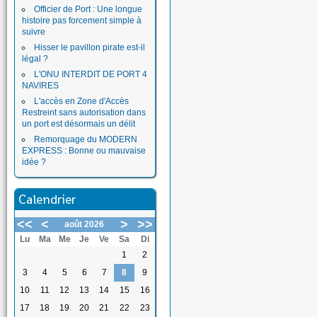
Officier de Port : Une longue
histoire pas forcement simple à
suivre
Hisser le pavillon pirate est-il
légal ?
L'ONU INTERDIT DE PORT 4
NAVIRES
L'accès en Zone d'Accès
Restreint sans autorisation dans
un port est désormais un délit
Remorquage du MODERN
EXPRESS : Bonne ou mauvaise
idée ?
Calendrier
<<
<
>
>>
août 2026
Lu
Ma
Me
Je
Ve
Sa
Di
1
2
3
4
5
6
7
8
9
10
11
12
13
14
15
16
17
18
19
20
21
22
23