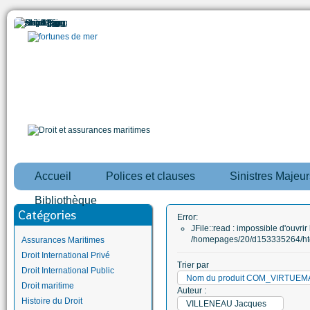
Accueil
Polices et clauses
Sinistres Majeur
Bibliothèque
Catégories
Error:
JFile::read : impossible d'ouvrir 
/homepages/20/d153335264/htd
Assurances Maritimes
Droit International Privé
Trier par
Droit International Public
Nom du produit COM_VIRTUE
Droit maritime
Auteur :
Histoire du Droit
VILLENEAU Jacques