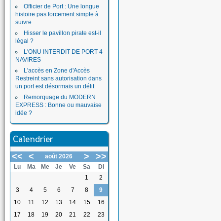
Officier de Port : Une longue
histoire pas forcement simple à
suivre
Hisser le pavillon pirate est-il
légal ?
L'ONU INTERDIT DE PORT 4
NAVIRES
L'accès en Zone d'Accès
Restreint sans autorisation dans
un port est désormais un délit
Remorquage du MODERN
EXPRESS : Bonne ou mauvaise
idée ?
Calendrier
<<
<
>
>>
août 2026
Lu
Ma
Me
Je
Ve
Sa
Di
1
2
3
4
5
6
7
8
9
10
11
12
13
14
15
16
17
18
19
20
21
22
23