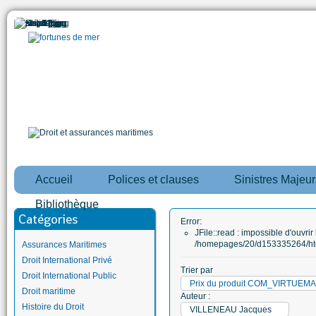
Accueil
Polices et clauses
Sinistres Majeur
Bibliothèque
Catégories
Error:
JFile::read : impossible d'ouvrir 
/homepages/20/d153335264/htd
Assurances Maritimes
Droit International Privé
Trier par
Droit International Public
Prix du produit COM_VIRTUE
Droit maritime
Auteur :
Histoire du Droit
VILLENEAU Jacques