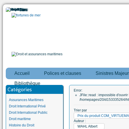
Accueil
Polices et clauses
Sinistres Majeur
Bibliothèque
Catégories
Error:
JFile::read : impossible d'ouvrir 
/homepages/20/d153335264/htd
Assurances Maritimes
Droit International Privé
Trier par
Droit International Public
Prix du produit COM_VIRTUE
Droit maritime
Auteur :
Histoire du Droit
WAHL Albert