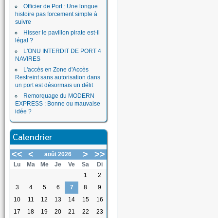
Officier de Port : Une longue
histoire pas forcement simple à
suivre
Hisser le pavillon pirate est-il
légal ?
L'ONU INTERDIT DE PORT 4
NAVIRES
L'accès en Zone d'Accès
Restreint sans autorisation dans
un port est désormais un délit
Remorquage du MODERN
EXPRESS : Bonne ou mauvaise
idée ?
Calendrier
<<
<
>
>>
août 2026
Lu
Ma
Me
Je
Ve
Sa
Di
1
2
3
4
5
6
7
8
9
10
11
12
13
14
15
16
17
18
19
20
21
22
23