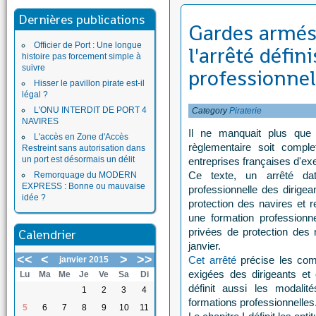
Dernières publications
Gardes armés:
Officier de Port : Une longue
l'arrêté défin
histoire pas forcement simple à
suivre
professionnel
Hisser le pavillon pirate est-il
légal ?
L'ONU INTERDIT DE PORT 4
Category
Piraterie
NAVIRES
Il ne manquait plus que c
L'accès en Zone d'Accès
règlementaire soit comple
Restreint sans autorisation dans
un port est désormais un délit
entreprises françaises d'exe
Ce texte, un arrêté dat
Remorquage du MODERN
EXPRESS : Bonne ou mauvaise
professionnelle des dirigea
idée ?
protection des navires et 
une formation professionne
privées de protection des n
Calendrier
janvier.
<<
<
>
>>
Cet arrêté
précise les com
janvier 2015
exigées des dirigeants et 
Lu
Ma
Me
Je
Ve
Sa
Di
définit aussi les modali
1
2
3
4
formations professionnelles
5
6
7
8
9
10
11