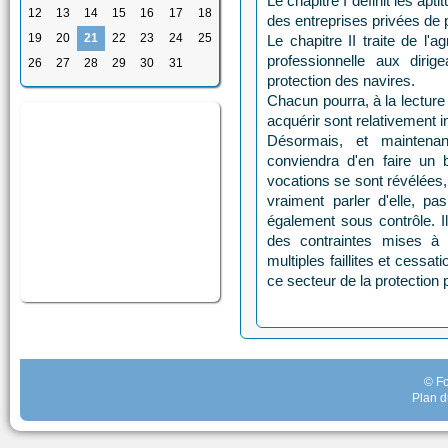
Le chapitre I définit les apt
12
13
14
15
16
17
18
des entreprises privées de 
19
20
21
22
23
24
25
Le chapitre II traite de l'
professionnelle aux diri
26
27
28
29
30
31
protection des navires.
Chacun pourra, à la lectur
acquérir sont relativement 
Désormais, et maintenant
conviendra d'en faire un b
vocations se sont révélées, 
vraiment parler d'elle, p
également sous contrôle. Il
des contraintes mises à 
multiples faillites et cessat
ce secteur de la protection 
© Fo
Plan d