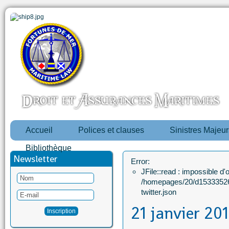
Accueil
Polices et clauses
Sinistres Majeur
Bibliothèque
Newsletter
Error:
JFile::read : impossible d'ou
/homepages/20/d15333526
twitter.json
21 janvier 20