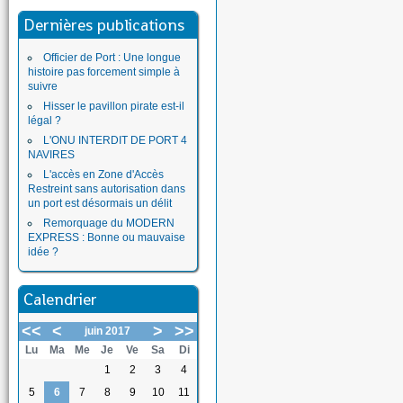
Dernières publications
Officier de Port : Une longue
histoire pas forcement simple à
suivre
Hisser le pavillon pirate est-il
légal ?
L'ONU INTERDIT DE PORT 4
NAVIRES
L'accès en Zone d'Accès
Restreint sans autorisation dans
un port est désormais un délit
Remorquage du MODERN
EXPRESS : Bonne ou mauvaise
idée ?
Calendrier
<<
<
>
>>
juin 2017
Lu
Ma
Me
Je
Ve
Sa
Di
1
2
3
4
5
6
7
8
9
10
11