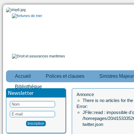
Accueil
Polices et clauses
Sinistres Majeur
Bibliothèque
Newsletter
Annonce
There is no articles for th
Error:
JFile::read : impossible d'ou
/homepages/20/d15333526
twitter.json