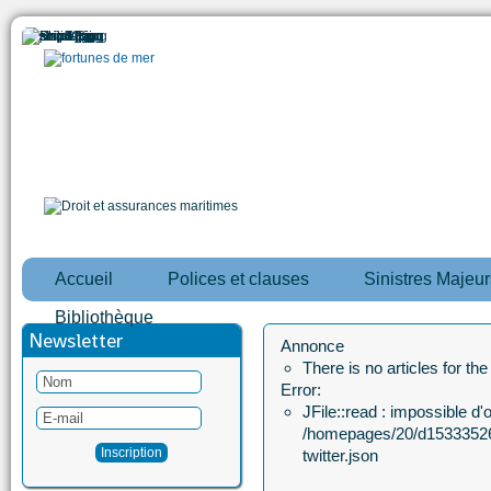
Accueil
Polices et clauses
Sinistres Majeur
Bibliothèque
Newsletter
Annonce
There is no articles for th
Error:
JFile::read : impossible d'ou
/homepages/20/d15333526
twitter.json