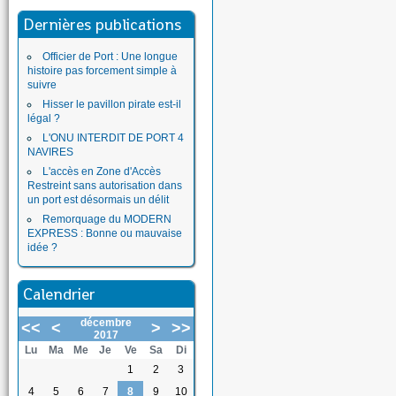
Dernières publications
Officier de Port : Une longue
histoire pas forcement simple à
suivre
Hisser le pavillon pirate est-il
légal ?
L'ONU INTERDIT DE PORT 4
NAVIRES
L'accès en Zone d'Accès
Restreint sans autorisation dans
un port est désormais un délit
Remorquage du MODERN
EXPRESS : Bonne ou mauvaise
idée ?
Calendrier
décembre
<<
<
>
>>
2017
Lu
Ma
Me
Je
Ve
Sa
Di
1
2
3
4
5
6
7
8
9
10