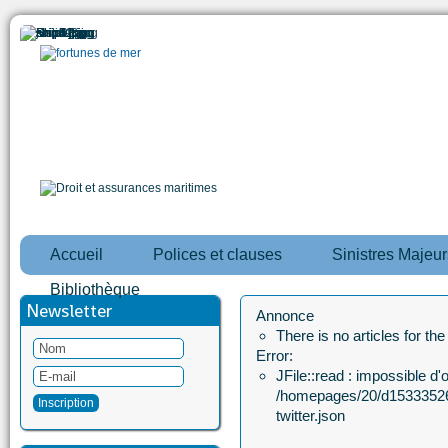
Accueil
Polices et clauses
Sinistres Majeur
Bibliothèque
Newsletter
Annonce
There is no articles for th
Error:
JFile::read : impossible d'ou
/homepages/20/d15333526
twitter.json