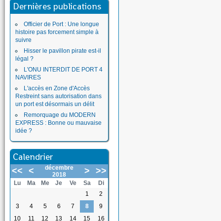
Dernières publications
Officier de Port : Une longue
histoire pas forcement simple à
suivre
Hisser le pavillon pirate est-il
légal ?
L'ONU INTERDIT DE PORT 4
NAVIRES
L'accès en Zone d'Accès
Restreint sans autorisation dans
un port est désormais un délit
Remorquage du MODERN
EXPRESS : Bonne ou mauvaise
idée ?
Calendrier
décembre
<<
<
>
>>
2018
Lu
Ma
Me
Je
Ve
Sa
Di
1
2
3
4
5
6
7
8
9
10
11
12
13
14
15
16