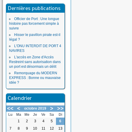
Dernières publications
Officier de Port : Une longue
histoire pas forcement simple à
suivre
Hisser le pavillon pirate est-il
légal ?
L'ONU INTERDIT DE PORT 4
NAVIRES
L'accès en Zone d'Accès
Restreint sans autorisation dans
un port est désormais un délit
Remorquage du MODERN
EXPRESS : Bonne ou mauvaise
idée ?
Calendrier
<<
<
>
>>
octobre 2019
Lu
Ma
Me
Je
Ve
Sa
Di
1
2
3
4
5
6
7
8
9
10
11
12
13