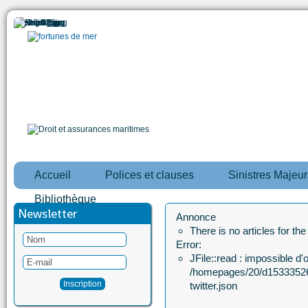
Accueil
Polices et clauses
Sinistres Majeur
Bibliothèque
Newsletter
Annonce
There is no articles for th
Error:
JFile::read : impossible d'ou
/homepages/20/d15333526
twitter.json