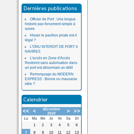
Dernières publications
Officier de Port : Une longue
histoire pas forcement simple à
suivre
Hisser le pavillon pirate est-il
légal ?
L'ONU INTERDIT DE PORT 4
NAVIRES
L'accès en Zone d'Accès
Restreint sans autorisation dans
un port est désormais un délit
Remorquage du MODERN
EXPRESS : Bonne ou mauvaise
idée ?
Calendrier
décembre
<<
<
>
>>
2020
Lu
Ma
Me
Je
Ve
Sa
Di
1
2
3
4
5
6
7
8
9
10
11
12
13