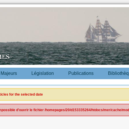
s Majeurs
Législation
Publications
Bibliothè
ticles for the selected date
 impossible d'ouvrir le fichier /homepages/20/d153335264/htdocs/mer/cache/mod