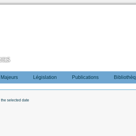
s Majeurs
Législation
Publications
Bibliothè
r the selected date