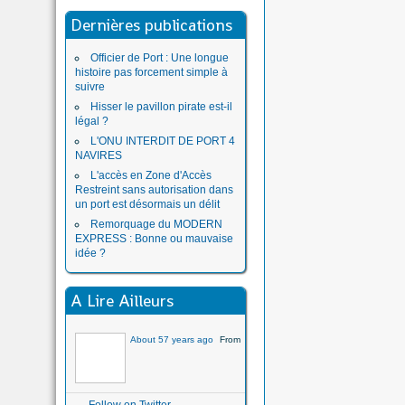
Dernières publications
Officier de Port : Une longue
histoire pas forcement simple à
suivre
Hisser le pavillon pirate est-il
légal ?
L'ONU INTERDIT DE PORT 4
NAVIRES
L'accès en Zone d'Accès
Restreint sans autorisation dans
un port est désormais un délit
Remorquage du MODERN
EXPRESS : Bonne ou mauvaise
idée ?
A Lire Ailleurs
About 57 years ago
From