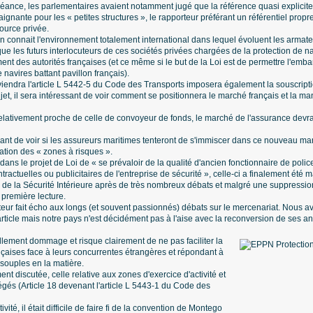
éance, les parlementaires avaient notamment jugé que la référence quasi explicite 
aignante pour les « petites structures », le rapporteur préférant un référentiel prop
ource privée.
on connait l'environnement totalement international dans lequel évoluent les armat
e les futurs interlocuteurs de ces sociétés privées chargées de la protection de na
ent des autorités françaises (et ce même si le but de la Loi est de permettre l'em
navires battant pavillon français).
iendra l'article L 5442-5 du Code des Transports imposera également la souscript
jet, il sera intéressant de voir comment se positionnera le marché français et la ma
t relativement proche de celle de convoyeur de fonds, le marché de l'assurance devra
sant de voir si les assureurs maritimes tenteront de s'immiscer dans ce nouveau mar
cation des « zones à risques ».
e dans le projet de Loi de « se prévaloir de la qualité d'ancien fonctionnaire de polic
actuelles ou publicitaires de l'entreprise de sécurité », celle-ci a finalement été 
e de la Sécurité Intérieure après de très nombreux débats et malgré une suppression
première lecture.
ateur fait écho aux longs (et souvent passionnés) débats sur le mercenariat. Nous
ticle mais notre pays n'est décidément pas à l'aise avec la reconversion de ses anc
llement dommage et risque clairement de ne pas faciliter la
nçaises face à leurs concurrentes étrangères et répondant à
souples en la matière.
nt discutée, celle relative aux zones d'exercice d'activité et
égés (Article 18 devenant l'article L 5443-1 du Code des
vité, il était difficile de faire fi de la convention de Montego