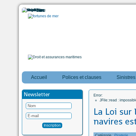
Accueil
Polices et clauses
Sinistre
Newsletter
Error:
JFile::read : impossi
La Loi sur
navires es
Catégorie :
Piraterie