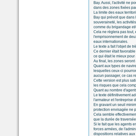
Bay. Aussi, l'activité ne p
dans des zones fixées pa
La limite des eaux territor
Bay qui prévoit que dans le
souveraineté, les activité
comme du brigandage et/ou
Cela ne règlera pas tout,
l'emprisonnement de deux f
eaux internationales.
Le texte a fait l'objet de
Ce dernier était favorabl
ce qui était le mieux pour
Au final, les zones seront
Quant aux types de navire
lesquelles ceux-ci pourro
aucun passager, ce cas re
Cette version est plus sat
les risques que cela compo
Quant au nombre d'agents 
Le texte définitivement a
l'armateur et l'entreprise 
En gravant un seuil minim
protection envisagée ne pe
Cela semble effectivement
que la durée de traversée
Si le fait que les agents
forces armées, de l'admini
dispositions relatives aux