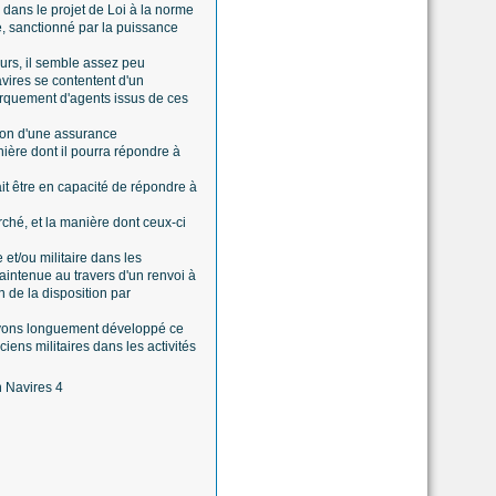
dans le projet de Loi à la norme
re, sanctionné par la puissance
eurs, il semble assez peu
vires se contentent d'un
barquement d'agents issus de ces
ion d'une assurance
nière dont il pourra répondre à
it être en capacité de répondre à
ché, et la manière dont ceux-ci
e et/ou militaire dans les
maintenue au travers d'un renvoi à
 de la disposition par
 avons longuement développé ce
iens militaires dans les activités