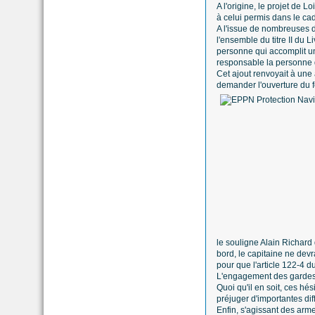
A l'origine, le projet de L
à celui permis dans le cad
A l'issue de nombreuses di
l'ensemble du titre II du
personne qui accomplit un
responsable la personne qu
Cet ajout renvoyait à une
demander l'ouverture du fe
le souligne Alain Richard
bord, le capitaine ne dev
pour que l'article 122-4 d
L'engagement des gardes 
Quoi qu'il en soit, ces hés
préjuger d'importantes dif
Enfin, s'agissant des arme