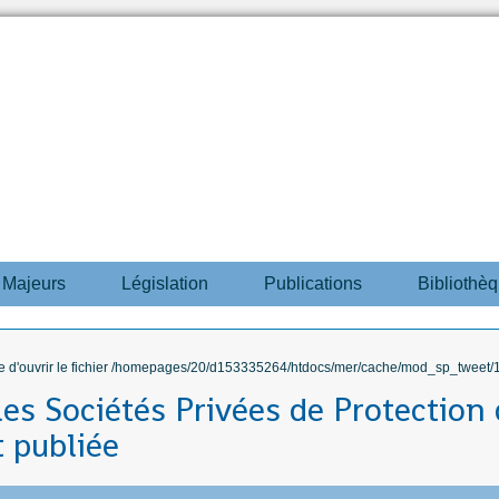
s Majeurs
Législation
Publications
Bibliothè
ble d'ouvrir le fichier /homepages/20/d153335264/htdocs/mer/cache/mod_sp_tweet/12
 les Sociétés Privées de Protection
t publiée