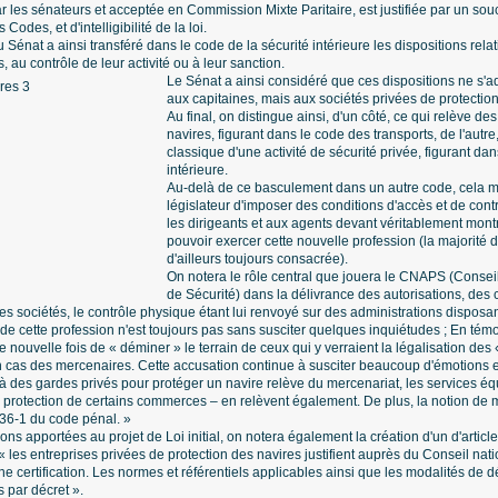
ar les sénateurs et acceptée en Commission Mixte Paritaire, est justifiée par un so
 Codes, et d'intelligibilité de la loi.
Sénat a ainsi transféré dans le code de la sécurité intérieure les dispositions relati
, au contrôle de leur activité ou à leur sanction.
Le Sénat a ainsi considéré que ces dispositions ne s'
aux capitaines, mais aux sociétés privées de protection
Au final, on distingue ainsi, d'un côté, ce qui relève des
navires, figurant dans le code des transports, de l'autre
classique d'une activité de sécurité privée, figurant dan
intérieure.
Au-delà de ce basculement dans un autre code, cela m
législateur d'imposer des conditions d'accès et de contr
les dirigeants et aux agents devant véritablement mont
pouvoir exercer cette nouvelle profession (la majorité de
d'ailleurs toujours consacrée).
On notera le rôle central que jouera le CNAPS (Conseil
de Sécurité) dans la délivrance des autorisations, des 
ces sociétés, le contrôle physique étant lui renvoyé sur des administrations dispos
on de cette profession n'est toujours pas sans susciter quelques inquiétudes ; En t
 nouvelle fois de « déminer » le terrain de ceux qui y verraient la légalisation des
cas des mercenaires. Cette accusation continue à susciter beaucoup d'émotions et 
 à des gardes privés pour protéger un navire relève du mercenariat, les services équi
protection de certains commerces – en relèvent également. De plus, la notion de m
436-1 du code pénal. »
ons apportées au projet de Loi initial, on notera également la création d'un d'artic
« les entreprises privées de protection des navires justifient auprès du Conseil nati
une certification. Les normes et référentiels applicables ainsi que les modalités de
s par décret ».