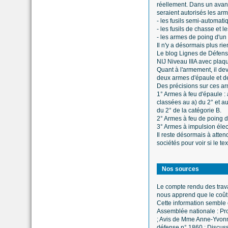
réellement. Dans un avant-
seraient autorisés les ar
- les fusils semi-automat
- les fusils de chasse et l
- les armes de poing d'un 
Il n'y a désormais plus ri
Le blog Lignes de Défense
NIJ Niveau IIIA avec plaqu
Quant à l'armement, il de
deux armes d'épaule et d
Des précisions sur ces a
1° Armes à feu d'épaule :
classées au a) du 2° et au
du 2° de la catégorie B.
2° Armes à feu de poing do
3° Armes à impulsion élec
Il reste désormais à atte
sociétés pour voir si le 
Nos sources
Le compte rendu des trava
nous apprend que le coût 
Cette information semble 
Assemblée nationale : Pro
; Avis de Mme Anne-Yvonn
défense n° 1860 ; Discuss