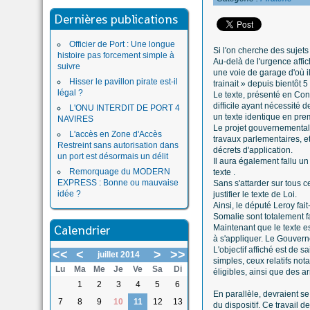
Dernières publications
Officier de Port : Une longue
Si l'on cherche des sujet
histoire pas forcement simple à
Au-delà de l'urgence affic
suivre
une voie de garage d'où il
Hisser le pavillon pirate est-il
trainait » depuis bientôt 
légal ?
Le texte, présenté en Con
difficile ayant nécessité
L'ONU INTERDIT DE PORT 4
un texte identique en prem
NAVIRES
Le projet gouvernemental 
L'accès en Zone d'Accès
travaux parlementaires, 
Restreint sans autorisation dans
décrets d'application.
un port est désormais un délit
Il aura également fallu u
Remorquage du MODERN
texte .
EXPRESS : Bonne ou mauvaise
Sans s'attarder sur tous 
idée ?
justifier le texte de Loi.
Ainsi, le député Leroy fait
Somalie sont totalement fa
Calendrier
Maintenant que le texte es
à s'appliquer. Le Gouverne
L'objectif affiché est de s
<<
<
>
>>
juillet 2014
simples, ceux relatifs n
Lu
Ma
Me
Je
Ve
Sa
Di
éligibles, ainsi que des ar
1
2
3
4
5
6
En parallèle, devraient se
7
8
9
10
11
12
13
du dispositif. Ce travail d