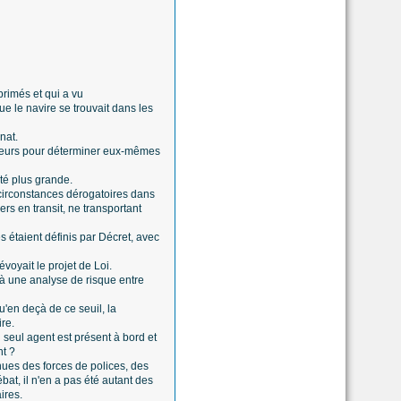
rimés et qui a vu
e le navire se trouvait dans les
nat.
ateurs pour déterminer eux-mêmes
ité plus grande.
s circonstances dérogatoires dans
s en transit, ne transportant
s étaient définis par Décret, avec
voyait le projet de Loi.
 à une analyse de risque entre
u'en deçà de ce seuil, la
ire.
seul agent est présent à bord et
nt ?
nues des forces de polices, des
bat, il n'en a pas été autant des
ires.