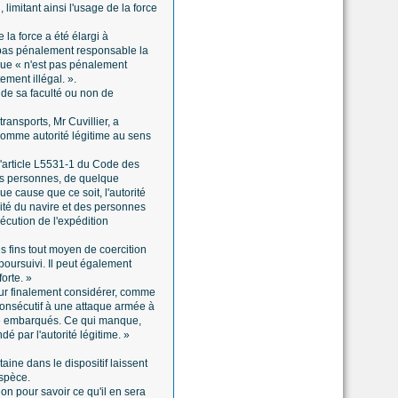
 limitant ainsi l'usage de la force
 la force a été élargi à
t pas pénalement responsable la
 que « n'est pas pénalement
ement illégal. ».
 de sa faculté ou non de
ransports, Mr Cuvillier, a
comme autorité légitime au sens
l'article L5531-1 du Code des
les personnes, de quelque
ue cause que ce soit, l'autorité
urité du navire et des personnes
écution de l'expédition
es fins tout moyen de coercition
poursuivi. Il peut également
orte. »
ur finalement considérer, comme
 consécutif à une attaque armée à
ité embarqués. Ce qui manque,
é par l'autorité légitime. »
taine dans le dispositif laissent
espèce.
on pour savoir ce qu'il en sera