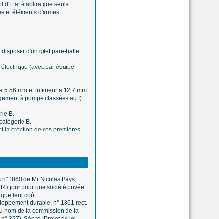
l d'Etat établira que seuls
es et éléments d'armes :
disposer d'un gilet pare-balle
n électrique (avec par équipe
 à 5.56 mm et inférieur à 12.7 mm
hargement à pompe classées au f)
rie B.
catégorie B.
t la création de ces premières
s n°1860 de Mr Nicolas Bays,
 / jour pour une société privée.
que leur coût.
loppement durable, n° 1861 rect.
au nom de la commission de la
° 327). Sénat : Projet de loi,