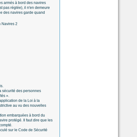
des armés à bord des navires
st pas réglée), il n'en demeure
mée des navires garde quand
is.
 la sécurité des personnes
tés ».
pplication de la Loi à la
strictive au vu des nouvelles
ection embarquées à bord du
re protégé. Il faut dire que les
scompté.
basculé sur le Code de Sécurité