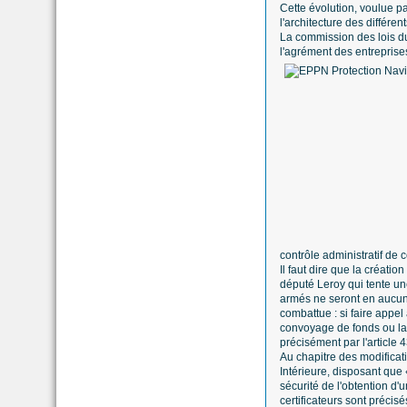
Cette évolution, voulue p
l'architecture des différents
La commission des lois du 
l'agrément des entreprises
contrôle administratif de 
Il faut dire que la créati
député Leroy qui tente une
armés ne seront en aucun 
combattue : si faire appel
convoyage de fonds ou la 
précisément par l'article 
Au chapitre des modificati
Intérieure, disposant que 
sécurité de l'obtention d'
certificateurs sont précisé