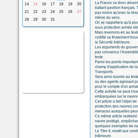
La France va donc désorma
14
15
16
17
18
19
20
battant pavillon français.
21
22
23
24
25
26
27
pas moins qu'avec la rés
même du sens.
28
29
30
31
On se rappellera qu'à plu
sous protection armée et/
Mais revenons-en au texte 
codifié va finalement tro
la Sécurité Intérieure.
Les arguments du gouverne
pas convaincu l'Assemblé
texte.
Parmi les points important
champ d'application de la
Transports.
Sera ainsi soumis au texte
ou des agents agissant pou
pour le compte d'un armate
Cette activité ne peut s'e
embarquées sur le navire,
Cet article a fait l'objet
protection des navires con
menaces auxquelles peuven
Ce même article restrein
navire protégé, empêchant
quelques exemples de nav
Le Titre II, relatif aux co
Intérieure.