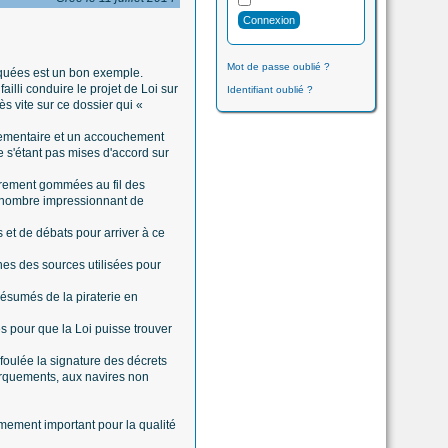
Mot de passe oublié ?
arquées est un bon exemple.
ailli conduire le projet de Loi sur
Identifiant oublié ?
ès vite sur ce dossier qui «
rlementaire et un accouchement
e s'étant pas mises d'accord sur
airement gommées au fil des
n nombre impressionnant de
et de débats pour arriver à ce
nes des sources utilisées pour
présumés de la piraterie en
es pour que la Loi puisse trouver
a foulée la signature des décrets
rquements, aux navires non
êmement important pour la qualité