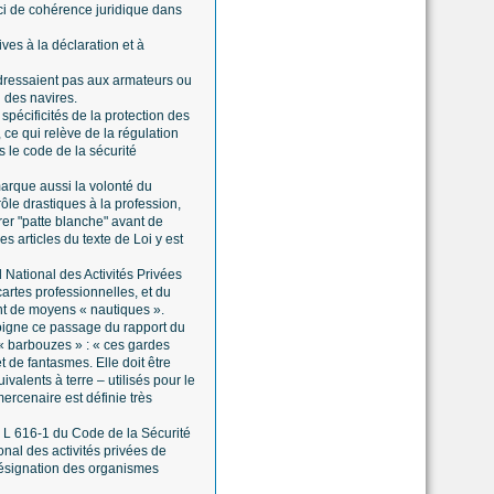
uci de cohérence juridique dans
ves à la déclaration et à
adressaient pas aux armateurs ou
 des navires.
 spécificités de la protection des
, ce qui relève de la régulation
s le code de la sécurité
arque aussi la volonté du
ôle drastiques à la profession,
rer "patte blanche" avant de
s articles du texte de Loi y est
 National des Activités Privées
cartes professionnelles, et du
ant de moyens « nautiques ».
émoigne ce passage du rapport du
 « barbouzes » : « ces gardes
de fantasmes. Elle doit être
valents à terre – utilisés pour le
ercenaire est définie très
le L 616-1 du Code de la Sécurité
onal des activités privées de
 désignation des organismes