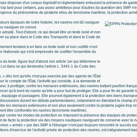
is disposer d'un corpus législatif et règlementaire entourant la présence de gar
 Trop tard pour certains, pas assez ambitieux pour d'autres (la question des SMP n'e
urgence du phénomène de piraterie et/ou de terrorisme maritime, la protection ar
sieurs époques de notre histoire, les navires ont dû naviguer
ou naviguer en convoi.
adopté. Tout d'abord, ce qui devait être un texte isolé et non
uver sa place dans le Code des Transports et dans le Code de
ment tendant à en faire un texte isolé et non codifié n'ont
e Nationale qui s'est empressée de codifier l'ensemble du
s du texte, figure tout d'abord son article 1er qui détermine le
 Loi dans ce qui deviendra l'article L. 5441-1 du Code des
, « dès lors qu'elle n'est pas exercée par des agents de l'État
r le compte de l'État, l'activité qui consiste, à la demande et
ur, à protéger, contre les menaces extérieures, des navires battant pavillon frança
xercer qu'à bord du navire qu'elle a pour but de protéger. Elle a pour fin de garantir
 équipage et passagers. Elle pourvoit également à la protection des biens transpor
 de discussions durant les débats parlementaires, notamment en étendant le champ d'a
tre les menaces extérieures et non plus seulement contre la piraterie jugée trop re
t être confrontés les navires (terrorisme maritime).
t par contre les modes de protection en imposant la présence des équipes de prot
 de facto la protection via des moyens nautiques naviguant de conserve avec le navi
ires « armés » par des SMP à l'étranger n'ont pas toujours rencontré le succès e
nditions d'exercice de l'activité privée de protection des navires, est intégralement 