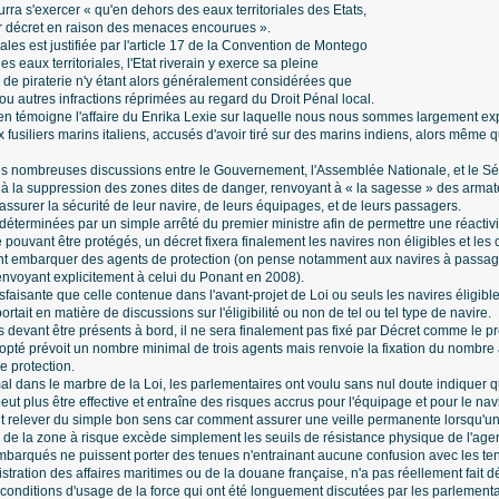
ourra s'exercer « qu'en dehors des eaux territoriales des Etats,
r décret en raison des menaces encourues ».
iales est justifiée par l'article 17 de la Convention de Montego
s eaux territoriales, l'Etat riverain y exerce sa pleine
s de piraterie n'y étant alors généralement considérées que
 autres infractions réprimées au regard du Droit Pénal local.
 en témoigne l'affaire du Enrika Lexie sur laquelle nous nous sommes largement exp
usiliers marins italiens, accusés d'avoir tiré sur des marins indiens, alors même qu
 très nombreuses discussions entre le Gouvernement, l'Assemblée Nationale, et le Sé
e à la suppression des zones dites de danger, renvoyant à « la sagesse » des arm
 assurer la sécurité de leur navire, de leurs équipages, et de leurs passagers.
 déterminées par un simple arrêté du premier ministre afin de permettre une réactiv
 pouvant être protégés, un décret fixera finalement les navires non éligibles et le
nt embarquer des agents de protection (on pense notamment aux navires à passager
nvoyant explicitement à celui du Ponant en 2008).
isfaisante que celle contenue dans l'avant-projet de Loi ou seuls les navires éligible
rtait en matière de discussions sur l'éligibilité ou non de tel ou tel type de navire.
devant être présents à bord, il ne sera finalement pas fixé par Décret comme le pré
dopté prévoit un nombre minimal de trois agents mais renvoie la fixation du nombre
de protection.
al dans le marbre de la Loi, les parlementaires ont voulu sans nul doute indiquer q
ut plus être effective et entraîne des risques accrus pour l'équipage et pour le nav
 relever du simple bon sens car comment assurer une veille permanente lorsqu'un 
 de la zone à risque excède simplement les seuils de résistance physique de l'age
 embarqués ne puissent porter des tenues n'entrainant aucune confusion avec les te
stration des affaires maritimes ou de la douane française, n'a pas réellement fait dé
 conditions d'usage de la force qui ont été longuement discutées par les parlementa