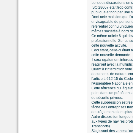
Lors des discussions en s
ISO 28007 était trop contr
publique et non par une s
Dont acte mais lorsque l'
envisageable de penser qu
référentiel connu uniquem
mêmes sociétés à bord de 
Ce même article 6 qui dev
professionnelle. Sur ce su
cette nouvelle activité.
Ceci étant, celle-ci étan
cette nouvelle demande.
Il sera également intéres
réagiront avec la multipli
Quant à l'interdiction fait
documents de natures contr
l'article L 612-15 du Cod
l'Assemblée Nationale en 
Cette réticence du législ
point dans un précédent ar
de sécurité privées.
Cette suppression est rée
tâche des entreprises fra
des réglementations plus 
Autre disposition longueme
aux types de navires prot
Transports).
S'agissant des zones d'acti