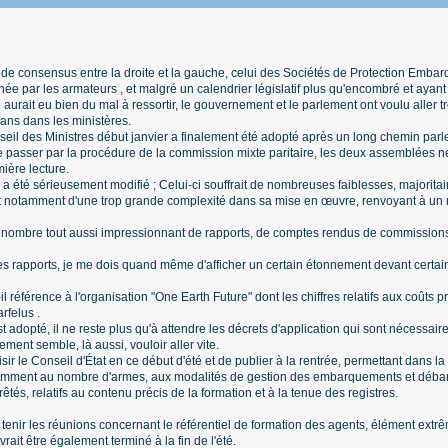
s de consensus entre la droite et la gauche, celui des Sociétés de Protection Emb
hée par les armateurs , et malgré un calendrier législatif plus qu'encombré et ayant f
 aurait eu bien du mal à ressortir, le gouvernement et le parlement ont voulu aller tr
5 ans dans les ministères.
seil des Ministres début janvier a finalement été adopté après un long chemin pa
 de passer par la procédure de la commission mixte paritaire, les deux assemblées n
ière lecture.
a été sérieusement modifié ; Celui-ci souffrait de nombreuses faiblesses, majorit
et notamment d'une trop grande complexité dans sa mise en œuvre, renvoyant à u
n nombre tout aussi impressionnant de rapports, de comptes rendus de commissions 
ces rapports, je me dois quand même d'afficher un certain étonnement devant certai
-il référence à l'organisation "One Earth Future" dont les chiffres relatifs aux coûts 
rfelus .
t adopté, il ne reste plus qu'à attendre les décrets d'application qui sont nécessair
ment semble, là aussi, vouloir aller vite.
aisir le Conseil d'État en ce début d'été et de publier à la rentrée, permettant dans l
otamment au nombre d'armes, aux modalités de gestion des embarquements et déba
rêtés, relatifs au contenu précis de la formation et à la tenue des registres.
 tenir les réunions concernant le référentiel de formation des agents, élément extr
evrait être également terminé à la fin de l'été.