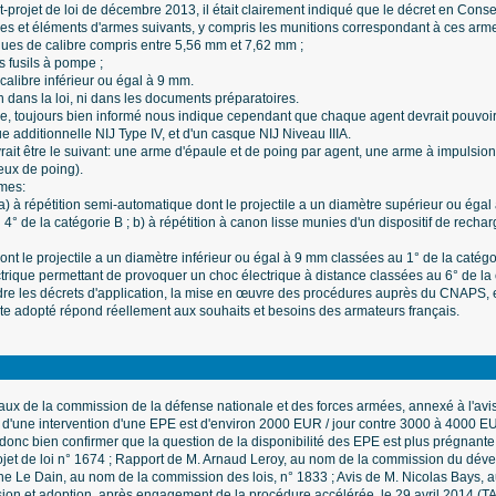
projet de loi de décembre 2013, il était clairement indiqué que le décret en Consei
mes et éléments d'armes suivants, y compris les munitions correspondant à ces arm
iques de calibre compris entre 5,56 mm et 7,62 mm ;
es fusils à pompe ;
calibre inférieur ou égal à 9 mm.
en dans la loi, ni dans les documents préparatoires.
, toujours bien informé nous indique cependant que chaque agent devrait pouvoir 
e additionnelle NIJ Type IV, et d'un casque NIJ Niveau IIIA.
vrait être le suivant: une arme d'épaule et de poing par agent, une arme à impulsio
eux de poing).
rmes:
 a) à répétition semi-automatique dont le projectile a un diamètre supérieur ou égal
 4° de la catégorie B ; b) à répétition à canon lisse munies d'un dispositif de rec
nt le projectile a un diamètre inférieur ou égal à 9 mm classées au 1° de la catégo
trique permettant de provoquer un choc électrique à distance classées au 6° de la 
ndre les décrets d'application, la mise en œuvre des procédures auprès du CNAPS, e
texte adopté répond réellement aux souhaits et besoins des armateurs français.
ux de la commission de la défense nationale et des forces armées, annexé à l'avi
d'une intervention d'une EPE est d'environ 2000 EUR / jour contre 3000 à 4000 EUR
donc bien confirmer que la question de la disponibilité des EPE est plus prégnante 
jet de loi n° 1674 ; Rapport de M. Arnaud Leroy, au nom de la commission du déve
e Le Dain, au nom de la commission des lois, n° 1833 ; Avis de M. Nicolas Bays, 
ion et adoption, après engagement de la procédure accélérée, le 29 avril 2014 (TA n