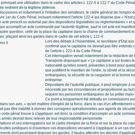
oi prévoyait une utilisation dans le cadre des articles L 122-5 à 122-7 du Code Pénal,
re restreint de la légitime défense.
scussions et notamment à l'initiative des sénateurs, le cadre général de l'emploi de
 Livre 1er du Code Pénal, incluant notamment l'article 122-4 qui dispose que « N'es
 acte prescrit ou autorisé par des dispositions législatives ou réglementaires » et
i accomplit un acte commandé par l'autorité légitime, sauf si cet acte est manifest
 autre question, celle de la place du capitaine dans la chaine de commandement et
u, plaçant ainsi les gardes dans le cadre de cet article L 122-4.
Lors des débats à l'Assemblée, le secrétaire d'Etat aux t
confirmé que le capitaine ne devrait pas être entendu 
de l'article L 222-4 du Code Pénal.
Cet interrogation venait notamment de la rédaction de 
Transports disposant que « Le capitaine a sur toutes 
nationalité qu'elles soient, présentes à bord pour quelq
que justifient le maintien de l'ordre, la sûreté et la séc
embarquées, la sécurité de la cargaison et la bonne ex
entreprise.
Dépositaire de l'autorité publique, il peut employer à c
nécessité par les circonstances et proportionné au but 
requérir les personnes embarquées de lui prêter main-f
Ce point a longuement été débattu en commissions po
 dans son avis, « qu'en matière d'emploi de la force, dans le cas d'un affrontement
rait pas être habilité à donner des consignes opérationnelles aux agents de sécur
u code pénal trouve à s'appliquer, est donc la condition d'accomplir un acte command
armés devrait donc relever de leur responsabilité personnelle.
itations et ces interrogations sur le cadre d'emploi de la force et sur la place du capi
ficultés juridiques si d'aventure ces dispositions venaient à s'appliquer à un cas d'
ments dont pourraient disposer les gardes, il faudra attendre les décrets d'applicati