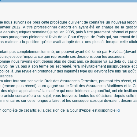
ue nous suivons de près cette procédure qui vient de connaître un nouveau rebond
janvier 2012. A titre professionnel d'abord en ayant été en charge de la gest
a depuis quelques semaines) jusqu'en 2005, puis à titre purement informel et par cu
, nous partageons pleinement l'avis de la Cour d'Appel de Paris qui, sur renvoi de
s maintenu la position qu'elle avait adopté deux ans plus tôt lorsque cette affair
tant pas complètement terminé, un pourvoi ayant été formé par Helvétia (devant l
ité du sujet et de l'importance que représente ces décisions pour les assureurs.
comme nous l'avons écrit depuis plus de deux ans, ce dossier va au delà du cas d
ourvoi ne va pas à son terme ou est rejeté, fera inévitablement jurisprudence et 
 police, à une revue en profondeur des imprimés type qui devront être mis "au goût 
urances.
aura alors tout son sens et le Droit des Assurances Terrestres, pourtant très récent,
 (encore plus récent), aura gagné sur le Droit des Assurances Maritimes et le C
 des règles applicables à la matière qui nous intéresse aujourd'hui, ont été instituées
e article consacrée à ce sujet, vous trouverez toutes les décisions depuis celle
mentaires sur cette longue affaire, et les conséquences qui devraient désormai
n complète de cet article, la décision de la Cour d'Appel est disponible
ici