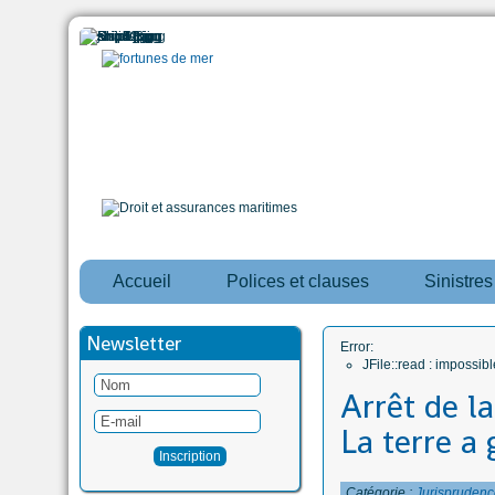
Accueil
Polices et clauses
Sinistre
Newsletter
Error:
JFile::read : impossi
Arrêt de la
La terre a 
Catégorie :
Jurisprudenc