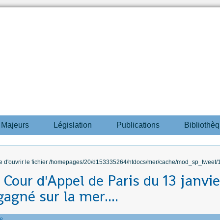
s Majeurs
Législation
Publications
Bibliothè
ble d'ouvrir le fichier /homepages/20/d153335264/htdocs/mer/cache/mod_sp_tweet/12
 Cour d'Appel de Paris du 13 janvie
gagné sur la mer....
e