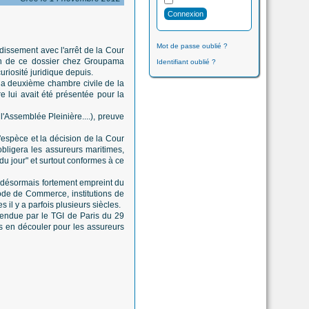
Mot de passe oublié ?
issement avec l'arrêt de la Cour
ion de ce dossier chez Groupama
Identifiant oublié ?
riosité juridique depuis.
 la deuxième chambre civile de la
e lui avait été présentée pour la
'Assemblée Pleinière....), preuve
'espèce et la décision de la Cour
obligera les assureurs maritimes,
du jour" et surtout conformes à ce
 et désormais fortement empreint du
ode de Commerce, institutions de
 il y a parfois plusieurs siècles.
 rendue par le TGI de Paris du 29
s en découler pour les assureurs