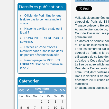
Dernières publications
Officier de Port : Une longue
Voila plusieurs années q
histoire pas forcement simple à
d'Appel de Paris du 13 
suivre
Transport (devenu Helvéti
Hisser le pavillon pirate est-il
Autant le dire tout de go
légal ?
Cour de Cassation, n'a pa
première fois.
L'ONU INTERDIT DE PORT 4
Le dossier ne semble pour
NAVIRES
s'il en ait de la sensibil
L'accès en Zone d'Accès
Et on les comprend car, 
Restreint sans autorisation dans
d'Appel de Paris, si le p
un port est désormais un délit
utilisateurs de ce type de
Remorquage du MODERN
qu'exige le Code des Ass
EXPRESS : Bonne ou mauvaise
Le titre de notre article 
idée ?
Droit de la Consommation
notre Droit, dont certaines
Dans la version 3 de notr
Calendrier
décembre 2005 et nos com
maritimes.
En attendant la publicatio
novembre
<<
<
>
>>
2012
Lu
Ma
Me
Je
Ve
Sa
Di
1
2
3
4
5
6
7
8
9
10
11