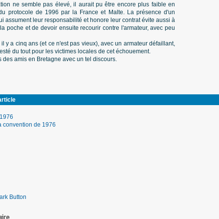
tion ne semble pas élevé, il aurait pu être encore plus faible en
n du protocole de 1996 par la France et Malte. La présence d'un
i assument leur responsabilité et honore leur contrat évite aussi à
 la poche et de devoir ensuite recourir contre l'armateur, avec peu
il y a cinq ans (et ce n'est pas vieux), avec un armateur défaillant,
n resté du tout pour les victimes locales de cet échouement.
 des amis en Bretagne avec un tel discours.
rticle
 1976
a convention de 1976
ire