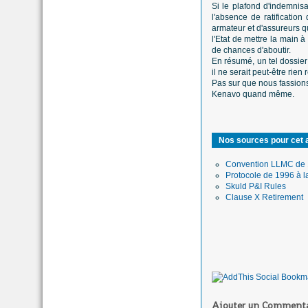
Si le plafond d'indemnisa
l'absence de ratificatio
armateur et d'assureurs qu
l'Etat de mettre la main à
de chances d'aboutir.
En résumé, un tel dossier 
il ne serait peut-être rie
Pas sur que nous fassions
Kenavo quand même.
Nos sources pour cet a
Convention LLMC de
Protocole de 1996 à l
Skuld P&I Rules
Clause X Retirement
Ajouter un Commenta