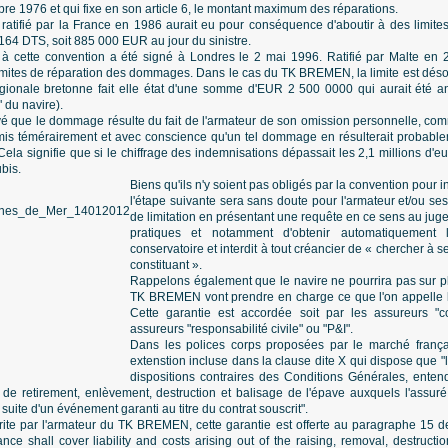
e 1976 et qui fixe en son article 6, le montant maximum des réparations.
, ratifié par la France en 1986 aurait eu pour conséquence d'aboutir à des limites
 164 DTS, soit 885 000 EUR au jour du sinistre.
 à cette convention a été signé à Londres le 2 mai 1996. Ratifié par Malte en 
imites de réparation des dommages. Dans le cas du TK BREMEN, la limite est dé
gionale bretonne fait elle état d'une somme d'EUR 2 500 0000 qui aurait été a
 du navire).
ouvé que le dommage résulte du fait de l'armateur de son omission personnelle, com
s témérairement et avec conscience qu'un tel dommage en résulterait probablem
ela signifie que si le chiffrage des indemnisations dépassait les 2,1 millions d'eur
bis.
Biens qu'ils n'y soient pas obligés par la convention pour i
l'étape suivante sera sans doute pour l'armateur et/ou ses
de limitation en présentant une requête en ce sens au jug
pratiques et notamment d'obtenir automatiquement 
conservatoire et interdit à tout créancier de « chercher à s
constituant ».
Rappelons également que le navire ne pourrira pas sur p
TK BREMEN vont prendre en charge ce que l'on appelle l
Cette garantie est accordée soit par les assureurs "c
assureurs "responsabilité civile" ou "P&I".
Dans les polices corps proposées par le marché franças
extenstion incluse dans la clause dite X qui dispose que "
dispositions contraires des Conditions Générales, enten
de retirement, enlèvement, destruction et balisage de l'épave auxquels l'assuré
 suite d'un événement garanti au titre du contrat souscrit".
rite par l'armateur du TK BREMEN, cette garantie est offerte au paragraphe 15 
ce shall cover liability and costs arising out of the raising, removal, destructi