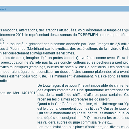
eurs
s émotions, altercations, déclarations offusquées, voici désormais le temps des "gr
décembre 2011, le représentant des assureurs du TK BREMEN a pour la première f
nt.
t déjà la "soupe à la grimace" car la somme anoncée par Jean-Franços de 2,5 mill
sée à Plouhinec (Morbihan) par le syndicat des ostréiculteurs de la rivière d'Étel
niser correctement et intégralement les victimes.
moins de deux, imagine déjà un professionnel. Ça va faire comme avec l'Erika. Le f
 préoccupation ne s'arrête pas là. Les conchyliculteurs et les pêcheurs à pied pro
tivités touristiques (campings, loueurs de bateaux, etc.) le sont aussi. Des particuli
n, pourraient également constituer un dossier". Une somme plafonnée, et à évent
ulteurs estiment déjà trop juste. «Ils minimisent, évidemment. Mais ce sont les tri
ndicat.
De toute façon, il est pour l'instant impossible de chiffrer le
des experts comptables. Une quarantaine d'entreprises s
plus de la moitié du chiffre d'affaires pour certains. C
recenser les plaintes et préparer les dossiers".
Quant à la Confédération Maritime, elle s'interroge sur "
est le tribunal compétent pour les litiges ? Qui est le jug
Qui est le mandataire liquidateur entre les mains duquel 
des dépôts et consignations ? Qui mènera les expertises
les validera auprès du juge commissaire ? etc....
Les manifestations sur place d'habitants, de divers collec