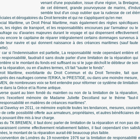
venant d'une population, issue d'une région, la Bretagne,
de cet élément, grande pourvoyeuse de marins, d'indust
semble tout d'un coup oublier que la rudesse de cet élém
éciales et dérogatoires du Droit terrestre et qui ne s'appliquent qu'en mer.
Social Maritime, un Droit Pénal Maritime, mais également des règles spécifiques
s, les règles de transport, et les responsabilités encourues par l'armateur ou le
aufrage ou d'avaries majeures durant le voyage et qui dispensent effectivement
re ou encore le capitaine de réparer intégralement certains dommages survenus à
on de leur navire et qui donnent naissance à des créances maritimes (sauf faute
elle).
 car si l'indemnisation est partielle, La responsabilité reste cependant entière et
e responsabilité, faudrait-il sans doute parler d'une limitation de la réparation qui
tière si le montant du fonds est suffisant ou si le juge déchoît le débiteur de son
e la réparation, ou en d'autres termes, s'il fait "sauter le fonds".
Droit Maritime, exorbitante du Droit Commun et du Droit Terrestre, fait que
t après des naufrages comme l'ERIKA, le PRESTIGE, ou dans une moindre mesure,
N, de nombreuses voix se font entendre pour réformer ce système de limitation
tée dans la Grèce et la Rome antique.
verse quant au bien fondé du maintien ou non de la limitation de la réparation,
rs l'excellent mémoire de Madame Juliette Decolland sur le thème "faut-il
e responsabilité en matières de créances maritimes".
ral Daveluy en 2011, ce mémoire explicite toutes les tendances, mesures, courant
ve de cette possibilité offerte aux armateurs, propriétaires, et autres bénéficiaires d
s pouvant être mis à leur charge.
s du TK BREMEN, il faut donc parler de limitation de la réparation et non pas de li
araissent comme effectivement relativement faibles, il faut cependant s'en satisfa
nées, le montant de la réparation aurait été beaucoup plus faible.
la convention de Londres du 19 novembre 1976 sur la limitation de responsabilité