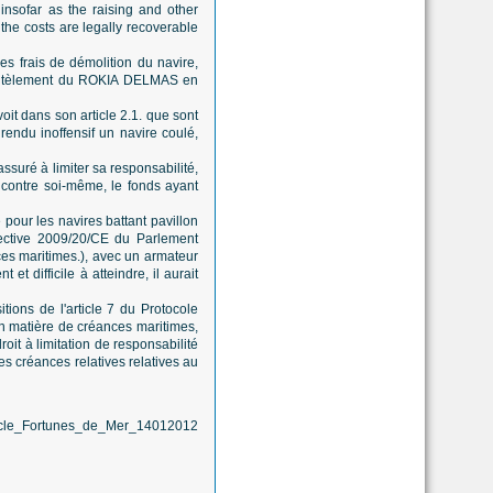
 insofar as the raising and other
the costs are legally recoverable
s frais de démolition du navire,
mantèlement du ROKIA DELMAS en
oit dans son article 2.1. que sont
 rendu inoffensif un navire coulé,
ssuré à limiter sa responsabilité,
 contre soi-même, le fonds ayant
 pour les navires battant pavillon
rective 2009/20/CE du Parlement
ces maritimes.), avec un armateur
t difficile à atteindre, il aurait
ions de l'article 7 du Protocole
 en matière de créances maritimes,
oit à limitation de responsabilité
es créances relatives relatives au