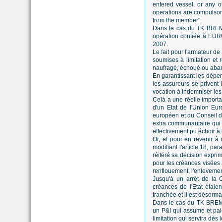
entered vessel, or any ot
operations are compulsory
from the member".
Dans le cas du TK BREMEN
opération confiée à EUR
2007.
Le fait pour l'armateur de
soumises à limitation et 
naufragé, échoué ou aband
En garantissant les dépen
les assureurs se privent
vocation à indemniser les
Celà a une réelle importa
d'un Etat de l'Union Eu
européen et du Conseil du
extra communautaire qui n'
effectivement pu échoir à 
Or, et pour en revenir à
modifiant l'article 18, p
réitéré sa décision exprim
pour les créances visées à
renflouement, l'enlevement,
Jusqu'à un arrêt de la C
créances de l'Etat étaien
tranchée et il est désorma
Dans le cas du TK BREMEN
un P&I qui assume et paier
limitation qui servira dès