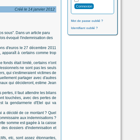
Créé le 14 janvier 2012
Mot de passe oublié ?
Identifiant oublié ?
os sous". Dans un article paru
ois évoqué l'indemnisation des
ions d'euros le 27 décembre 2011
., apparaît à certains comme trop
onds était limité, certains n'ont
fessionnels ne sont pas les seuls
ers, qui s'estimeraient victimes de
uellement partager avec d'autres
bunaux qui décideront, estime Jean
s pertes, il faut attendre les bilans
ont touchées, avec des pertes de
'est la gendarmerie d'Etel qui va
Qui a décidé de ce montant ? Quel
e commissaire aux indemnisations ?
cette somme est gagée à la caisse
 des dossiers d'indemnisation et
tifs, etc, sont assez étonnantes,