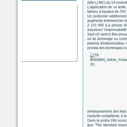
(dite LLMC) du 19 novembr
L'application de ce texte
faibles, à hauteur de 750
Un protocole additionnel
augmente fortement les l
2 121 000 (La presse ré
assureurs "responsabilité"
Sauf s'il vient à être pr
un tel dommage ou commi
plafond d'indemnisation. C
prorata des dommages su
remboursement des frais 
l'autorité compétente, à la
Dans la police P&I sousc
que "The standard insuran