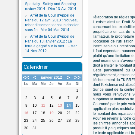
Specialty : Safety and Shipping
review 2014 - Dim 13-Avr-2014
Arrêt de la Cour d'Appel de
l'élaboration de règles sp
Paris du 12 avril 2013 : Nouveau
Il existe ainsi un Droit 
rebondissement dans un dossier
concernant les expédition
sans fin - Mar 04-Mar-2014
propriétaire en cas de n
Arrêt de la Cour d'Appel de
l'armateur, le propriétai
Paris du 13 janvier 2012 : La
l'occasion de l'utilisati
terre a gagné sur la mer.... - Mer
inexcusable ou intentionn
14-Nov-2012
Il faut cependant nuancer
plutôt qu'une limitation d
peut néanmoins s'avérer en
Calendrier
droit à limiter le montant d
Cette particularité du 
régulièrement, et surtou
<<
<
>
>>
janvier 2012
l'échouement du TK BREME
Lu
Ma
Me
Je
Ve
Sa
Di
dont l'existence est attes
Sur ce sujet de la contre
1
nous vous renvoyons ve
2
3
4
5
6
7
8
supprimer la limitation d
Couronné par le prix Ami
9
10
11
12
13
14
15
application plus restricti
16
17
18
19
20
21
22
le montant des réparation
Pour en revenir à notre ca
23
24
25
26
27
28
29
les chiffres annoncés app
30
31
produit il y a quelques an
Le texte applicable est 