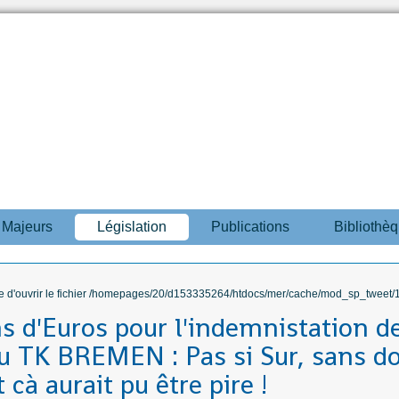
s Majeurs
Législation
Publications
Bibliothè
ble d'ouvrir le fichier /homepages/20/d153335264/htdocs/mer/cache/mod_sp_tweet/12
ns d'Euros pour l'indemnistation d
u TK BREMEN : Pas si Sur, sans d
t cà aurait pu être pire !