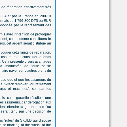
 de réparation effectivement très
2004 et par la France en 2007 il
sormais de 1 796 800 DTS ou EUR
nnoncée par le représentant des
mis avec l'intention de provoquer
ent, cette somme constituera le
os, cet argent serait distribué au
nvoquer cette limite de réparation,
 assureurs de constituer le fonds
e. Celà présente divers avantages
la mainlevée de toute saisie
e faire payer sur d'autres biens du
lace que et que les assureurs du
e "wreck removal", ou retirement
orps et machines", soit par les
is, cette garantie résulte d'une
les assureurs, par dérogation aux
dent étendre la garantie aux "au
 serait tenu par une décision de
des "rules" du SKULD qui dispose
on or marking of the wreck of the