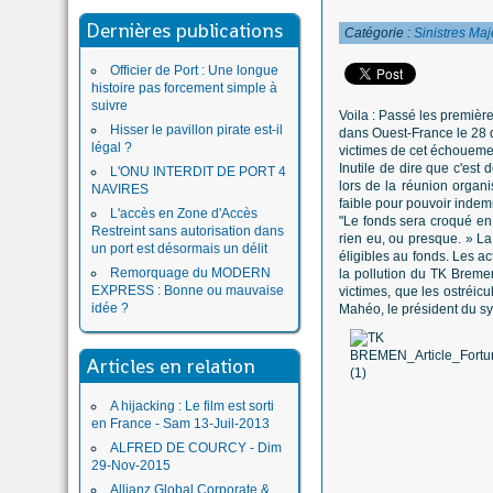
Dernières publications
Catégorie :
Sinistres Maj
Officier de Port : Une longue
histoire pas forcement simple à
suivre
Voila : Passé les première
Hisser le pavillon pirate est-il
dans Ouest-France le 28 
légal ?
victimes de cet échoueme
Inutile de dire que c'es
L'ONU INTERDIT DE PORT 4
lors de la réunion organi
NAVIRES
faible pour pouvoir indem
L'accès en Zone d'Accès
"Le fonds sera croqué en 
Restreint sans autorisation dans
rien eu, ou presque. » La
un port est désormais un délit
éligibles au fonds. Les ac
Remorquage du MODERN
la pollution du TK Breme
EXPRESS : Bonne ou mauvaise
victimes, que les ostréic
idée ?
Mahéo, le président du sy
Articles en relation
A hijacking : Le film est sorti
en France - Sam 13-Juil-2013
ALFRED DE COURCY - Dim
29-Nov-2015
Allianz Global Corporate &