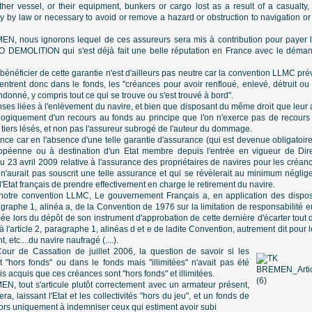
her vessel, or their equipment, bunkers or cargo lost as a result of a casualty,
 by law or necessary to avoid or remove a hazard or obstruction to navigation or 
, nous ignorons lequel de ces assureurs sera mis à contribution pour payer le
O DEMOLITION qui s'est déjà fait une belle réputation en France avec le dé
 bénéficier de cette garantie n'est d'ailleurs pas neutre car la convention LLMC prév
rentrent donc dans le fonds, les "créances pour avoir renfloué, enlevé, détruit ou
onné, y compris tout ce qui se trouve ou s'est trouvé à bord".
ses liées à l'enlèvement du navire, et bien que disposant du même droit que leur a
 logiquement d'un recours au fonds au principe que l'on n'exerce pas de recours
 tiers lésés, et non pas l'assureur subrogé de l'auteur du dommage.
nce car en l'absence d'une telle garantie d'assurance (qui est devenue obligatoire
ropéenne ou à destination d'un Etat membre depuis l'entrée en vigueur de Di
 23 avril 2009 relative à l'assurance des propriétaires de navires pour les créan
aurait pas souscrit une telle assurance et qui se révèlerait au minimum négligent e
l'Etat français de prendre effectivement en charge le retirement du navire.
 notre convention LLMC, Le gouvernement Français a, en application des disposit
aragraphe 1, alinéa a, de la Convention de 1976 sur la limitation de responsabilité
ée lors du dépôt de son instrument d'approbation de cette dernière d'écarter tout dr
 l'article 2, paragraphe 1, alinéas d et e de ladite Convention, autrement dit pour l
 etc....du navire naufragé (....).
our de Cassation de juillet 2006, la question de savoir si les
t "hors fonds" ou dans le fonds mais "illimitées" n'avait pas été
is acquis que ces créances sont "hors fonds" et illimitées.
, tout s'articule plutôt correctement avec un armateur présent,
a, laissant l'Etat et les collectivités "hors du jeu", et un fonds de
 lors uniquement à indemniser ceux qui estiment avoir subi