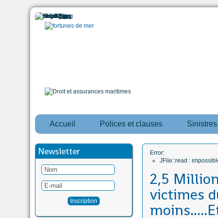
Accueil
Polices et clauses
Sinistre
Newsletter
Error:
JFile::read : impossi
2,5 Millio
victimes d
moins.....E