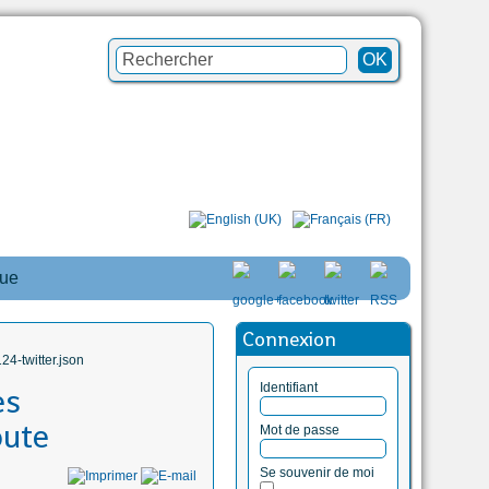
que
Connexion
4-twitter.json
Identifiant
es
oute
Mot de passe
Se souvenir de moi