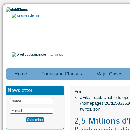
Home
Forms and Clauses
Major Cases
Newsletter
Error:
JFile: :read: Unable to open
/homepages/20/d15333526
twitter.json
2,5 Millions d