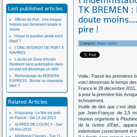
l'indemnistati
TK BREMEN : P
Last published articles
doute moins....
Officier de Port : Une longue
histoire pas forcement simple à
pire !
suivre
Hisser le pavillon pirate est-il
légal ?
Category:
Major cases
L'ONU INTERDIT DE PORT 4
NAVIRES
L'accès en Zone d'Accès
Restreint sans autorisation dans
un port est désormais un délit
Voila : Passé les premières é
Remorquage du MODERN
EXPRESS : Bonne ou mauvaise
voici désormais le temps des
idée ?
France le 28 décembre 2011
a pour la première fois évoqu
échouement.
Related Articles
Inutile de dire que c'est dé
par Jean-Franços de 2,5 mi
A hijacking : Le film est sorti
en France - Sat 13-Jul-2013
réunion organisée à Plouhine
ALFRED DE COURCY - Sun
de la rivière d'Étel., appa
29-Nov-2015
indemniser correctement et in
Additional Clauses - Tue 11-