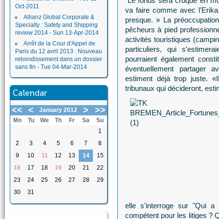
"Le fonds sera croqué en mo
Oct-2011
va faire comme avec l'Erika. 
Allianz Global Corporate &
presque. » La préoccupation 
Specialty : Safety and Shipping
pêcheurs à pied professionne
review 2014 - Sun 13-Apr-2014
activités touristiques (campi
Arrêt de la Cour d'Appel de
particuliers, qui s'estime
Paris du 12 avril 2013 : Nouveau
pourraient également const
rebondissement dans un dossier
sans fin - Tue 04-Mar-2014
éventuellement partager av
estiment déjà trop juste. 
tribunaux qui décideront, est
Calendar
<<
<
>
>>
January 2012
Mo
Tu
We
Th
Fr
Sa
Su
1
2
3
4
5
6
7
8
9
10
11
12
13
14
15
16
17
18
19
20
21
22
23
24
25
26
27
28
29
30
31
elle s'interroge sur "Qui 
compétent pour les litiges ? 