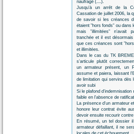
naufragé (....).
Jusqu'à un arrêt de la C
Cassation de juillet 2006, la 
de savoir si les créances de
étaient "hors fonds" ou dans 
mais "illimitées" n'avait 
tranchée et il est désormais
que ces créances sont "hors
et illimitées.
Dans le cas du TK BREMEN
s'articule plutôt correcteme
un armateur présent, un P
assume et paiera, laissant l'E
de limitation qui servira dè
avoir subi
Si le plafond d'indemnisation 
faible en l'absence de ratific
La présence d'un armateur et
honore leur contrat évite au
devoir ensuite recourir contr
En résumé, un tel dossier i
armateur défaillant, il ne ser
locales de cet échouement.