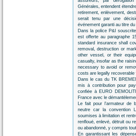
assureurs, par dérogation
Générales, entendent étendre
retirement, enlèvement, dest
serait tenu par une décisi
événement garanti au titre du 
Dans la police P&I souscrit
est offerte au paragraphe 
standard insurance shall cove
removal, destruction or mar
other vessel, or their equi
casualty, insofar as the rais
necessary to avoid or remov
costs are legally recoverabl
Dans le cas du TK BREMEN,
mis à contribution pour pay
confiée à EURO DEMOLITION 
France avec le démantèlem
Le fait pour l'armateur de b
neutre car la convention 
soumises à limitation et rent
renfloué, enlevé, détruit ou 
ou abandonné, y compris tout 
En garantissant les dépense