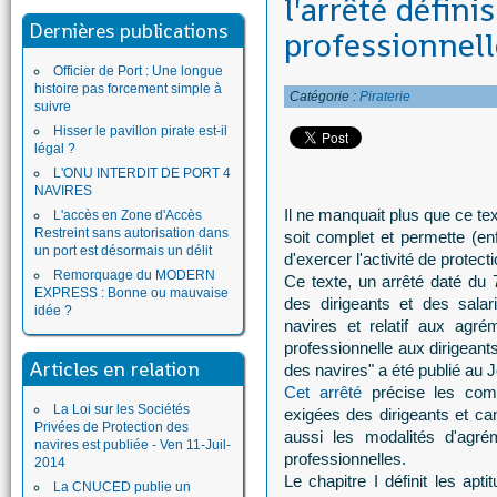
l'arrêté défini
Dernières publications
professionnell
Officier de Port : Une longue
histoire pas forcement simple à
Catégorie :
Piraterie
suivre
Hisser le pavillon pirate est-il
légal ?
L'ONU INTERDIT DE PORT 4
NAVIRES
Il ne manquait plus que ce text
L'accès en Zone d'Accès
Restreint sans autorisation dans
soit complet et permette (enf
un port est désormais un délit
d'exercer l'activité de protect
Remorquage du MODERN
Ce texte, un arrêté daté du 7 
EXPRESS : Bonne ou mauvaise
des dirigeants et des salar
idée ?
navires et relatif aux agr
professionnelle aux dirigeant
Articles en relation
des navires" a été publié au Jo
Cet arrêté
précise les comp
La Loi sur les Sociétés
exigées des dirigeants et cand
Privées de Protection des
aussi les modalités d'agré
navires est publiée - Ven 11-Juil-
professionnelles.
2014
Le chapitre I définit les apt
La CNUCED publie un