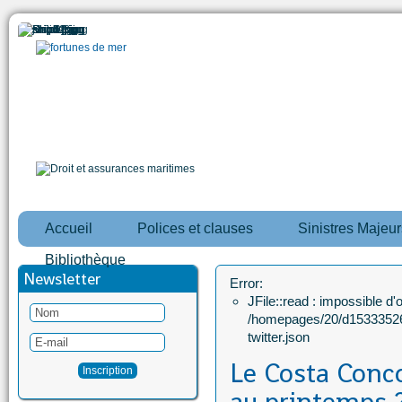
Accueil
Polices et clauses
Sinistres Majeur
Bibliothèque
Newsletter
Error:
JFile::read : impossible d'ou
/homepages/20/d15333526
twitter.json
Le Costa Conc