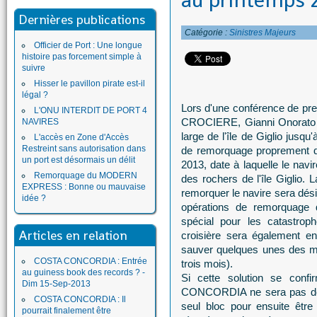
au printemps 2
Dernières publications
Catégorie :
Sinistres Majeurs
Officier de Port : Une longue
histoire pas forcement simple à
suivre
Hisser le pavillon pirate est-il
légal ?
Lors d'une conférence de pr
L'ONU INTERDIT DE PORT 4
CROCIERE, Gianni Onorato a
NAVIRES
large de l'île de Giglio jusqu
L'accès en Zone d'Accès
Restreint sans autorisation dans
de remorquage proprement di
un port est désormais un délit
2013, date à laquelle le navi
Remorquage du MODERN
des rochers de l'île Giglio.
EXPRESS : Bonne ou mauvaise
remorquer le navire sera dési
idée ?
opérations de remorquage 
spécial pour les catastrop
Articles en relation
croisière sera également en
sauver quelques unes des mill
COSTA CONCORDIA : Entrée
trois mois).
au guiness book des records ? -
Si cette solution se conf
Dim 15-Sep-2013
CONCORDIA ne sera pas déco
COSTA CONCORDIA : Il
seul bloc pour ensuite être
pourrait finalement être