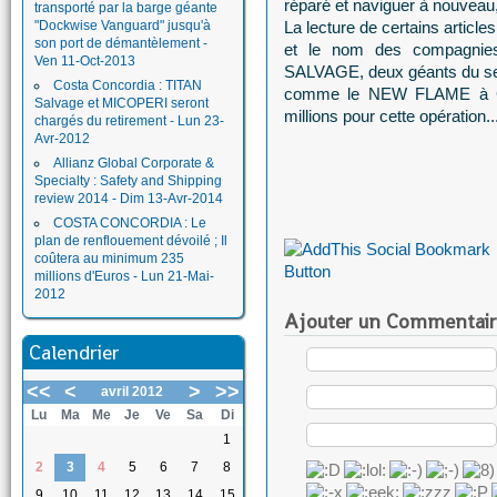
réparé et naviguer à nouveau
transporté par la barge géante
"Dockwise Vanguard" jusqu'à
La lecture de certains article
son port de démantèlement -
et le nom des compagnie
Ven 11-Oct-2013
SALVAGE, deux géants du sect
Costa Concordia : TITAN
comme le NEW FLAME à Gibr
Salvage et MICOPERI seront
millions pour cette opération...
chargés du retirement - Lun 23-
Avr-2012
Allianz Global Corporate &
Specialty : Safety and Shipping
review 2014 - Dim 13-Avr-2014
COSTA CONCORDIA : Le
plan de renflouement dévoilé ; Il
coûtera au minimum 235
millions d'Euros - Lun 21-Mai-
2012
Ajouter un Commentair
Calendrier
<<
<
>
>>
avril 2012
Lu
Ma
Me
Je
Ve
Sa
Di
1
2
3
4
5
6
7
8
9
10
11
12
13
14
15