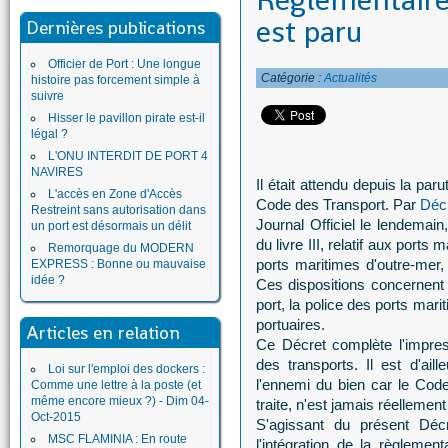
Règlementaire
est paru
Dernières publications
Officier de Port : Une longue
Catégorie :
Actualités
histoire pas forcement simple à
suivre
Hisser le pavillon pirate est-il
légal ?
L'ONU INTERDIT DE PORT 4
NAVIRES
Il était attendu depuis la par
L'accès en Zone d'Accès
Code des Transport. Par
Déc
Restreint sans autorisation dans
Journal Officiel le lendemain,
un port est désormais un délit
du livre III, relatif aux ports 
Remorquage du MODERN
ports maritimes d'outre-mer,
EXPRESS : Bonne ou mauvaise
idée ?
Ces dispositions concernent l
port, la police des ports mari
portuaires.
Articles en relation
Ce Décret complète l'impressi
des transports. Il est d'ai
Loi sur l'emploi des dockers :
l'ennemi du bien car le Code
Comme une lettre à la poste (et
même encore mieux ?) - Dim 04-
traite, n'est jamais réellemen
Oct-2015
S'agissant du présent Déc
MSC FLAMINIA : En route
l'intégration de la règlement