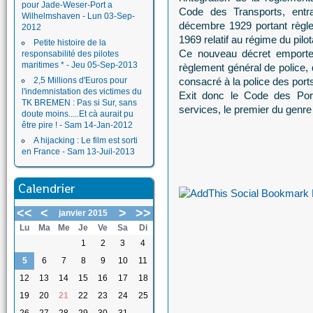
pour Jade-Weser-Port a
Code des Transports, entra
Wilhelmshaven - Lun 03-Sep-
décembre 1929 portant règle
2012
1969 relatif au régime du pil
Petite histoire de la
Ce nouveau décret emporte 
responsabilité des pilotes
maritimes * - Jeu 05-Sep-2013
règlement général de police, d
2,5 Millions d'Euros pour
consacré à la police des port
l'indemnistation des victimes du
Exit donc le Code des Por
TK BREMEN : Pas si Sur, sans
services, le premier du genre
doute moins.....Et cà aurait pu
être pire ! - Sam 14-Jan-2012
A hijacking : Le film est sorti
en France - Sam 13-Juil-2013
Calendrier
<<
<
>
>>
janvier 2015
Lu
Ma
Me
Je
Ve
Sa
Di
1
2
3
4
5
6
7
8
9
10
11
12
13
14
15
16
17
18
19
20
21
22
23
24
25