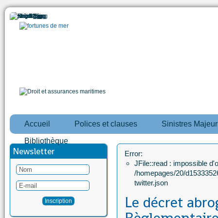
Accueil
Polices et clauses
Sinistres Majeur
Bibliothèque
Newsletter
Error:
JFile::read : impossible d'ou
/homepages/20/d15333526
twitter.json
Le décret abro