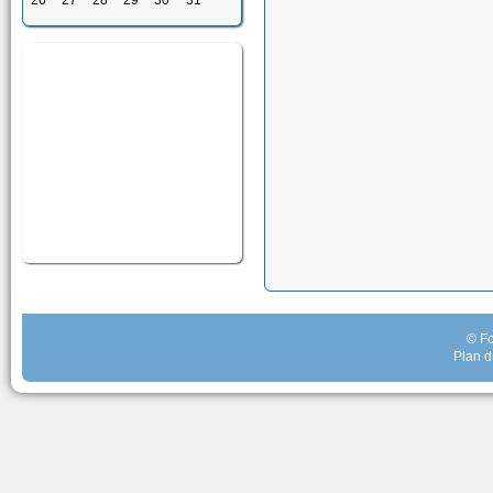
26
27
28
29
30
31
© Fo
Plan d