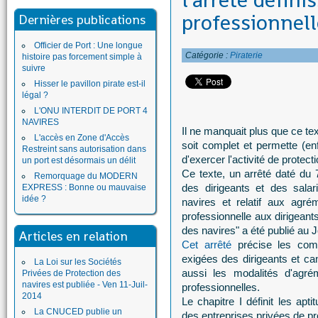
l'arrêté défini
professionnell
Dernières publications
Officier de Port : Une longue
Catégorie :
Piraterie
histoire pas forcement simple à
suivre
Hisser le pavillon pirate est-il
légal ?
L'ONU INTERDIT DE PORT 4
NAVIRES
Il ne manquait plus que ce text
L'accès en Zone d'Accès
soit complet et permette (enf
Restreint sans autorisation dans
d'exercer l'activité de protect
un port est désormais un délit
Ce texte, un arrêté daté du 7 
Remorquage du MODERN
des dirigeants et des salar
EXPRESS : Bonne ou mauvaise
idée ?
navires et relatif aux agr
professionnelle aux dirigeant
des navires" a été publié au Jo
Articles en relation
Cet arrêté
précise les comp
exigées des dirigeants et cand
La Loi sur les Sociétés
aussi les modalités d'agré
Privées de Protection des
navires est publiée - Ven 11-Juil-
professionnelles.
2014
Le chapitre I définit les apt
La CNUCED publie un
des entreprises privées de pr