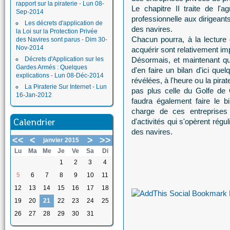
rapport sur la piraterie - Lun 08-
Le chapitre II traite de l'a
Sep-2014
professionnelle aux dirigeant
Les décrets d'application de
des navires.
la Loi sur la Protection Privée
Chacun pourra, à la lecture
des Navires sont parus - Dim 30-
Nov-2014
acquérir sont relativement im
Décrets d'Application sur les
Désormais, et maintenant que 
Gardes Armés : Quelques
d'en faire un bilan d'ici que
explications - Lun 08-Déc-2014
révélées, à l'heure ou la pirat
La Piraterie Sur Internet - Lun
pas plus celle du Golfe de 
16-Jan-2012
faudra également faire le b
charge de ces entreprises à
Calendrier
d'activités qui s'opèrent rég
des navires.
<<
<
>
>>
janvier 2015
Lu
Ma
Me
Je
Ve
Sa
Di
1
2
3
4
5
6
7
8
9
10
11
12
13
14
15
16
17
18
19
20
21
22
23
24
25
26
27
28
29
30
31