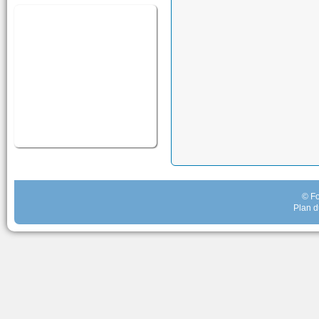
© Fo
Plan d