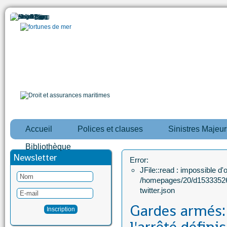
Accueil
Polices et clauses
Sinistres Majeur
Bibliothèque
Newsletter
Error:
JFile::read : impossible d'ou
/homepages/20/d15333526
twitter.json
Gardes armés: 