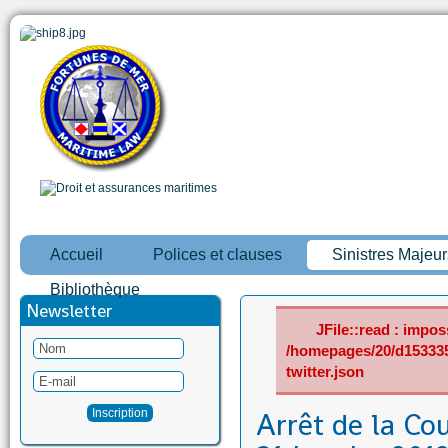
Accueil
Polices et clauses
Sinistres Majeur
Bibliothèque
Newsletter
JFile::read : imposs
/homepages/20/d15333
twitter.json
Arrêt de la Co