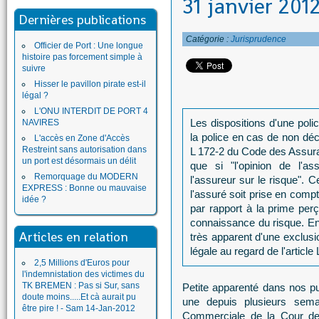
31 janvier 2012
Dernières publications
Catégorie :
Jurisprudence
Officier de Port : Une longue
histoire pas forcement simple à
suivre
Hisser le pavillon pirate est-il
légal ?
L'ONU INTERDIT DE PORT 4
Les dispositions d'une poli
NAVIRES
la police en cas de non décl
L'accès en Zone d'Accès
Restreint sans autorisation dans
L 172-2 du Code des Assuran
un port est désormais un délit
que si "l'opinion de l'a
Remorquage du MODERN
l'assureur sur le risque". 
EXPRESS : Bonne ou mauvaise
l'assuré soit prise en comp
idée ?
par rapport à la prime perçu
connaissance du risque. En 
Articles en relation
très apparent d'une exclusi
légale au regard de l'artic
2,5 Millions d'Euros pour
l'indemnistation des victimes du
TK BREMEN : Pas si Sur, sans
Petite apparenté dans nos pub
doute moins.....Et cà aurait pu
une depuis plusieurs sem
être pire ! - Sam 14-Jan-2012
Commerciale de la Cour de 