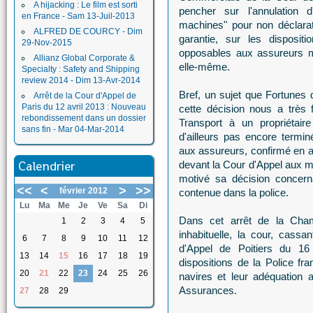
A hijacking : Le film est sorti
pencher sur l'annulation 
en France - Sam 13-Juil-2013
machines" pour non déclarat
ALFRED DE COURCY - Dim
garantie, sur les disposi
29-Nov-2015
opposables aux assureurs ma
Allianz Global Corporate &
elle-même.
Specialty : Safety and Shipping
review 2014 - Dim 13-Avr-2014
Bref, un sujet que Fortunes 
Arrêt de la Cour d'Appel de
Paris du 12 avril 2013 : Nouveau
cette décision nous a très 
rebondissement dans un dossier
Transport à un propriétaire
sans fin - Mar 04-Mar-2014
d'ailleurs pas encore termi
aux assureurs, confirmé en a
Calendrier
devant la Cour d'Appel aux mo
motivé sa décision concerna
<<
<
>
>>
février 2012
contenue dans la police.
Lu
Ma
Me
Je
Ve
Sa
Di
Dans cet arrêt de la Cha
1
2
3
4
5
inhabituelle, la cour, cassa
6
7
8
9
10
11
12
d'Appel de Poitiers du 16
13
14
15
16
17
18
19
dispositions de la Police f
20
21
22
23
24
25
26
navires et leur adéquation 
Assurances.
27
28
29