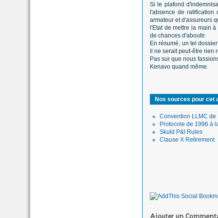
Si le plafond d'indemnisa
l'absence de ratificatio
armateur et d'assureurs qu
l'Etat de mettre la main à
de chances d'aboutir.
En résumé, un tel dossier 
il ne serait peut-être rie
Pas sur que nous fassions
Kenavo quand même.
Nos sources pour cet a
Convention LLMC de
Protocole de 1996 à l
Skuld P&I Rules
Clause X Retirement
Ajouter un Commenta