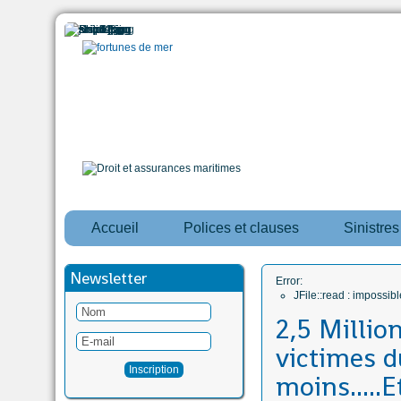
Accueil
Polices et clauses
Sinistre
Newsletter
Error:
JFile::read : impossi
2,5 Millio
victimes d
moins.....E