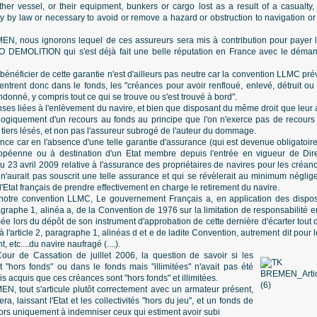
her vessel, or their equipment, bunkers or cargo lost as a result of a casualty,
 by law or necessary to avoid or remove a hazard or obstruction to navigation or 
, nous ignorons lequel de ces assureurs sera mis à contribution pour payer le
O DEMOLITION qui s'est déjà fait une belle réputation en France avec le dé
 bénéficier de cette garantie n'est d'ailleurs pas neutre car la convention LLMC prév
rentrent donc dans le fonds, les "créances pour avoir renfloué, enlevé, détruit ou
onné, y compris tout ce qui se trouve ou s'est trouvé à bord".
ses liées à l'enlèvement du navire, et bien que disposant du même droit que leur a
 logiquement d'un recours au fonds au principe que l'on n'exerce pas de recours
 tiers lésés, et non pas l'assureur subrogé de l'auteur du dommage.
nce car en l'absence d'une telle garantie d'assurance (qui est devenue obligatoire
ropéenne ou à destination d'un Etat membre depuis l'entrée en vigueur de Di
 23 avril 2009 relative à l'assurance des propriétaires de navires pour les créan
aurait pas souscrit une telle assurance et qui se révèlerait au minimum négligent e
l'Etat français de prendre effectivement en charge le retirement du navire.
 notre convention LLMC, Le gouvernement Français a, en application des disposit
aragraphe 1, alinéa a, de la Convention de 1976 sur la limitation de responsabilité
ée lors du dépôt de son instrument d'approbation de cette dernière d'écarter tout dr
 l'article 2, paragraphe 1, alinéas d et e de ladite Convention, autrement dit pour l
 etc....du navire naufragé (....).
our de Cassation de juillet 2006, la question de savoir si les
t "hors fonds" ou dans le fonds mais "illimitées" n'avait pas été
is acquis que ces créances sont "hors fonds" et illimitées.
, tout s'articule plutôt correctement avec un armateur présent,
a, laissant l'Etat et les collectivités "hors du jeu", et un fonds de
 lors uniquement à indemniser ceux qui estiment avoir subi