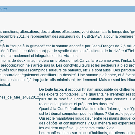
eurs
s émotions, altercations, déclarations offusquées, voici désormais le temps des "gr
décembre 2011, le représentant des assureurs du TK BREMEN a pour la première f
nt.
t déjà la "soupe à la grimace" car la somme anoncée par Jean-Franços de 2,5 mill
sée à Plouhinec (Morbihan) par le syndicat des ostréiculteurs de la rivière d'Étel
niser correctement et intégralement les victimes.
moins de deux, imagine déjà un professionnel. Ça va faire comme avec l'Erika. Le f
 préoccupation ne s'arrête pas là. Les conchyliculteurs et les pêcheurs à pied pro
tivités touristiques (campings, loueurs de bateaux, etc.) le sont aussi. Des particuli
n, pourraient également constituer un dossier". Une somme plafonnée, et à évent
ulteurs estiment déjà trop juste. «Ils minimisent, évidemment. Mais ce sont les tri
ndicat.
De toute façon, il est pour l'instant impossible de chiffrer le
des experts comptables. Une quarantaine d'entreprises s
plus de la moitié du chiffre d'affaires pour certains. C
recenser les plaintes et préparer les dossiers".
Quant à la Confédération Maritime, elle s'interroge sur "
est le tribunal compétent pour les litiges ? Qui est le jug
Qui est le mandataire liquidateur entre les mains duquel 
des dépôts et consignations ? Qui mènera les expertises
les validera auprès du juge commissaire ? etc....
Les manifestations sur place d'habitants, de divers collec