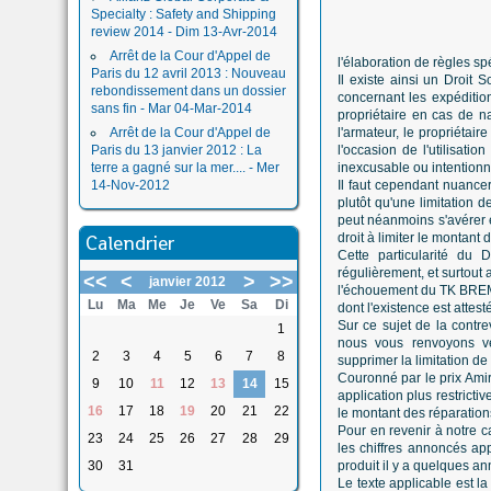
Specialty : Safety and Shipping
review 2014 - Dim 13-Avr-2014
Arrêt de la Cour d'Appel de
l'élaboration de règles sp
Paris du 12 avril 2013 : Nouveau
Il existe ainsi un Droit 
rebondissement dans un dossier
concernant les expédition
sans fin - Mar 04-Mar-2014
propriétaire en cas de n
Arrêt de la Cour d'Appel de
l'armateur, le propriétai
Paris du 13 janvier 2012 : La
l'occasion de l'utilisati
terre a gagné sur la mer.... - Mer
inexcusable ou intentionn
14-Nov-2012
Il faut cependant nuancer
plutôt qu'une limitation d
peut néanmoins s'avérer en
Calendrier
droit à limiter le montant d
Cette particularité du 
régulièrement, et surtou
<<
<
>
>>
janvier 2012
l'échouement du TK BREME
Lu
Ma
Me
Je
Ve
Sa
Di
dont l'existence est attes
Sur ce sujet de la contre
1
nous vous renvoyons ve
2
3
4
5
6
7
8
supprimer la limitation d
Couronné par le prix Ami
9
10
11
12
13
14
15
application plus restricti
16
17
18
19
20
21
22
le montant des réparation
Pour en revenir à notre ca
23
24
25
26
27
28
29
les chiffres annoncés app
30
31
produit il y a quelques an
Le texte applicable est 