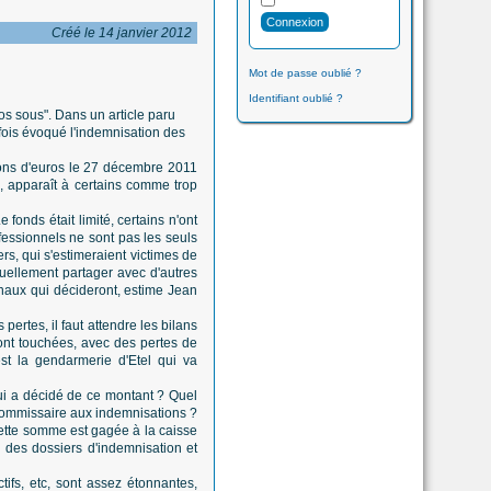
Créé le 14 janvier 2012
Mot de passe oublié ?
Identifiant oublié ?
os sous". Dans un article paru
ois évoqué l'indemnisation des
ions d'euros le 27 décembre 2011
., apparaît à certains comme trop
onds était limité, certains n'ont
fessionnels ne sont pas les seuls
ers, qui s'estimeraient victimes de
uellement partager avec d'autres
bunaux qui décideront, estime Jean
s pertes, il faut attendre les bilans
ont touchées, avec des pertes de
'est la gendarmerie d'Etel qui va
Qui a décidé de ce montant ? Quel
e commissaire aux indemnisations ?
cette somme est gagée à la caisse
 des dossiers d'indemnisation et
tifs, etc, sont assez étonnantes,