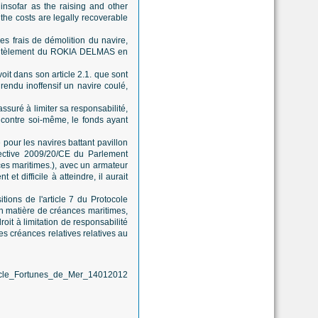
 insofar as the raising and other
the costs are legally recoverable
s frais de démolition du navire,
mantèlement du ROKIA DELMAS en
oit dans son article 2.1. que sont
 rendu inoffensif un navire coulé,
ssuré à limiter sa responsabilité,
 contre soi-même, le fonds ayant
 pour les navires battant pavillon
rective 2009/20/CE du Parlement
ces maritimes.), avec un armateur
t difficile à atteindre, il aurait
ions de l'article 7 du Protocole
 en matière de créances maritimes,
oit à limitation de responsabilité
es créances relatives relatives au