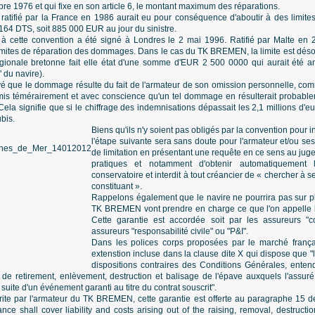
e 1976 et qui fixe en son article 6, le montant maximum des réparations.
, ratifié par la France en 1986 aurait eu pour conséquence d'aboutir à des limites
 164 DTS, soit 885 000 EUR au jour du sinistre.
 à cette convention a été signé à Londres le 2 mai 1996. Ratifié par Malte en 
imites de réparation des dommages. Dans le cas du TK BREMEN, la limite est dé
gionale bretonne fait elle état d'une somme d'EUR 2 500 0000 qui aurait été a
 du navire).
ouvé que le dommage résulte du fait de l'armateur de son omission personnelle, com
s témérairement et avec conscience qu'un tel dommage en résulterait probablem
ela signifie que si le chiffrage des indemnisations dépassait les 2,1 millions d'eur
bis.
Biens qu'ils n'y soient pas obligés par la convention pour i
l'étape suivante sera sans doute pour l'armateur et/ou ses
de limitation en présentant une requête en ce sens au jug
pratiques et notamment d'obtenir automatiquement 
conservatoire et interdit à tout créancier de « chercher à s
constituant ».
Rappelons également que le navire ne pourrira pas sur p
TK BREMEN vont prendre en charge ce que l'on appelle l
Cette garantie est accordée soit par les assureurs "c
assureurs "responsabilité civile" ou "P&I".
Dans les polices corps proposées par le marché franças
extenstion incluse dans la clause dite X qui dispose que "
dispositions contraires des Conditions Générales, enten
de retirement, enlèvement, destruction et balisage de l'épave auxquels l'assuré
 suite d'un événement garanti au titre du contrat souscrit".
rite par l'armateur du TK BREMEN, cette garantie est offerte au paragraphe 15 
ce shall cover liability and costs arising out of the raising, removal, destructi