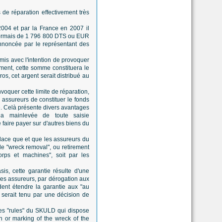
 de réparation effectivement très
2004 et par la France en 2007 il
sormais de 1 796 800 DTS ou EUR
nnoncée par le représentant des
mis avec l'intention de provoquer
ent, cette somme constituera le
os, cet argent serait distribué au
nvoquer cette limite de réparation,
 assureurs de constituer le fonds
e. Celà présente divers avantages
la mainlevée de toute saisie
e faire payer sur d'autres biens du
lace que et que les assureurs du
e "wreck removal", ou retirement
orps et machines", soit par les
is, cette garantie résulte d'une
les assureurs, par dérogation aux
dent étendre la garantie aux "au
 serait tenu par une décision de
des "rules" du SKULD qui dispose
on or marking of the wreck of the