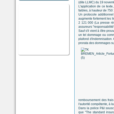
(dite LLMC) du 19 novembr
L'application de ce texte
faibles, à hauteur de 750
Un protocole additionnel
augmente fortement les l
2 121 000 (La presse ré
assureurs "responsabilité"
Sauf s'il vient à être pr
un tel dommage ou commi
plafond d'indemnisation. C
prorata des dommages su
remboursement des frais 
l'autorité compétente, à la
Dans la police P&I sousc
que "The standard insuran