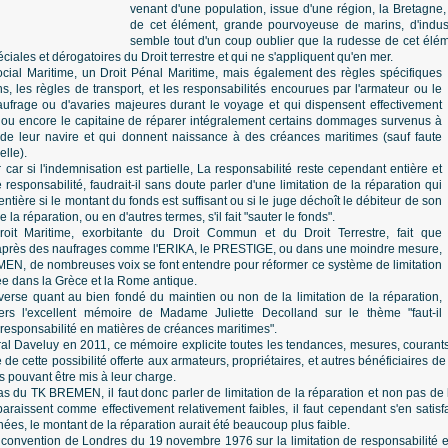
venant d'une population, issue d'une région, la Bretagne,
de cet élément, grande pourvoyeuse de marins, d'indust
semble tout d'un coup oublier que la rudesse de cet élém
éciales et dérogatoires du Droit terrestre et qui ne s'appliquent qu'en mer.
Social Maritime, un Droit Pénal Maritime, mais également des règles spécifiques
s, les règles de transport, et les responsabilités encourues par l'armateur ou le
aufrage ou d'avaries majeures durant le voyage et qui dispensent effectivement
re ou encore le capitaine de réparer intégralement certains dommages survenus à
on de leur navire et qui donnent naissance à des créances maritimes (sauf faute
elle).
 car si l'indemnisation est partielle, La responsabilité reste cependant entière et
e responsabilité, faudrait-il sans doute parler d'une limitation de la réparation qui
tière si le montant du fonds est suffisant ou si le juge déchoît le débiteur de son
e la réparation, ou en d'autres termes, s'il fait "sauter le fonds".
Droit Maritime, exorbitante du Droit Commun et du Droit Terrestre, fait que
t après des naufrages comme l'ERIKA, le PRESTIGE, ou dans une moindre mesure,
N, de nombreuses voix se font entendre pour réformer ce système de limitation
tée dans la Grèce et la Rome antique.
verse quant au bien fondé du maintien ou non de la limitation de la réparation,
rs l'excellent mémoire de Madame Juliette Decolland sur le thème "faut-il
e responsabilité en matières de créances maritimes".
ral Daveluy en 2011, ce mémoire explicite toutes les tendances, mesures, courant
ve de cette possibilité offerte aux armateurs, propriétaires, et autres bénéficiaires d
s pouvant être mis à leur charge.
s du TK BREMEN, il faut donc parler de limitation de la réparation et non pas de li
araissent comme effectivement relativement faibles, il faut cependant s'en satisfa
nées, le montant de la réparation aurait été beaucoup plus faible.
la convention de Londres du 19 novembre 1976 sur la limitation de responsabilité