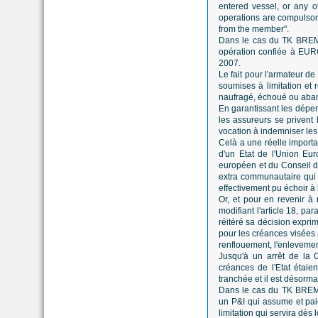
entered vessel, or any ot
operations are compulsory
from the member".
Dans le cas du TK BREMEN
opération confiée à EUR
2007.
Le fait pour l'armateur de
soumises à limitation et 
naufragé, échoué ou aband
En garantissant les dépen
les assureurs se privent
vocation à indemniser les
Celà a une réelle importa
d'un Etat de l'Union Eu
européen et du Conseil du
extra communautaire qui n'
effectivement pu échoir à 
Or, et pour en revenir à
modifiant l'article 18, p
réitéré sa décision exprim
pour les créances visées à
renflouement, l'enlevement,
Jusqu'à un arrêt de la C
créances de l'Etat étaien
tranchée et il est désorma
Dans le cas du TK BREMEN
un P&I qui assume et paier
limitation qui servira dès