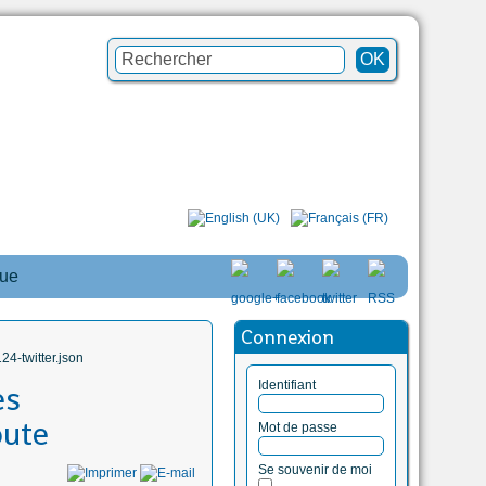
que
Connexion
4-twitter.json
Identifiant
es
oute
Mot de passe
Se souvenir de moi