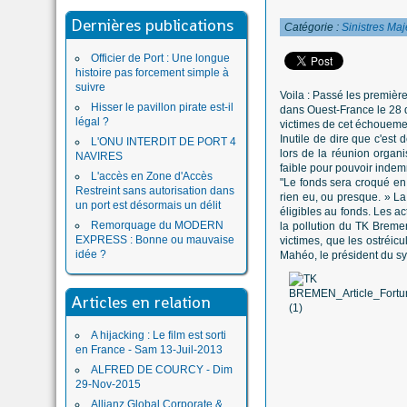
Dernières publications
Catégorie :
Sinistres Maj
Officier de Port : Une longue
histoire pas forcement simple à
suivre
Voila : Passé les première
Hisser le pavillon pirate est-il
dans Ouest-France le 28 
légal ?
victimes de cet échoueme
Inutile de dire que c'es
L'ONU INTERDIT DE PORT 4
lors de la réunion organi
NAVIRES
faible pour pouvoir indem
L'accès en Zone d'Accès
"Le fonds sera croqué en 
Restreint sans autorisation dans
rien eu, ou presque. » La
un port est désormais un délit
éligibles au fonds. Les ac
Remorquage du MODERN
la pollution du TK Breme
EXPRESS : Bonne ou mauvaise
victimes, que les ostréic
idée ?
Mahéo, le président du sy
Articles en relation
A hijacking : Le film est sorti
en France - Sam 13-Juil-2013
ALFRED DE COURCY - Dim
29-Nov-2015
Allianz Global Corporate &