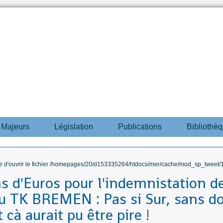
s Majeurs
Législation
Publications
Bibliothè
ble d'ouvrir le fichier /homepages/20/d153335264/htdocs/mer/cache/mod_sp_tweet/12
ns d'Euros pour l'indemnistation d
u TK BREMEN : Pas si Sur, sans d
t cà aurait pu être pire !