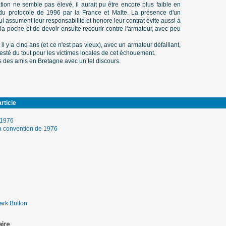
tion ne semble pas élevé, il aurait pu être encore plus faible en
n du protocole de 1996 par la France et Malte. La présence d'un
i assument leur responsabilité et honore leur contrat évite aussi à
 la poche et de devoir ensuite recourir contre l'armateur, avec peu
il y a cinq ans (et ce n'est pas vieux), avec un armateur défaillant,
n resté du tout pour les victimes locales de cet échouement.
 des amis en Bretagne avec un tel discours.
rticle
 1976
a convention de 1976
ire