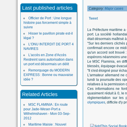
Last published articles
Category:
Major cases
Officier de Port : Une longue
Tweet
histoire pas forcement simple à
suivre
La Préfecture maritime a 
Hisser le pavillon pirate est-il
port. La société hollanda
légal ?
était désormais maîtrisé à
"Sur les derniers clichés
L'ONU INTERDIT DE PORT 4
confirmait encore ce midi
NAVIRES
qu'un accord soit trouvé :
L'accès en Zone d'Accès
espérons néanmoins une dé
Restreint sans autorisation dans
Le MSC Flaminia, en diffi
un port est désormais un délit
blessés, équipage évacué)
Remorquage du MODERN
"Il s'est éloigné pour éch
EXPRESS : Bonne ou mauvaise
L'armateur allemand ne co
idée ?
lundi la poursuite des o
relatives à la permission d
Ces informations ne fon
quasiment réduit à 0, le n
Related Articles
règlementation sur les p
olympiques
, difficile d'
MSC FLAMINIA : En route
pour Jade-Weser-Port a
Wilhelmshaven - Mon 03-Sep-
2012
Maritime Maisie : Nouvel