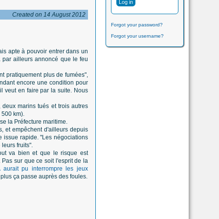
Created on 14 August 2012
Forgot your password?
Forgot your username?
ais apte à pouvoir entrer dans un
a par ailleurs annoncé que le feu
ment pratiquement plus de fumées",
pendant encore une condition pour
l veut en faire par la suite. Nous
 deux marins tués et trois autres
e 500 km).
ise la Préfecture maritime.
s, et empêchent d'ailleurs depuis
e issue rapide. "Les négociations
leurs fruits".
ut va bien et que le risque est
Pas sur que ce soit l'esprit de la
aurait pu interrompre les jeux
s, plus ça passe auprès des foules.