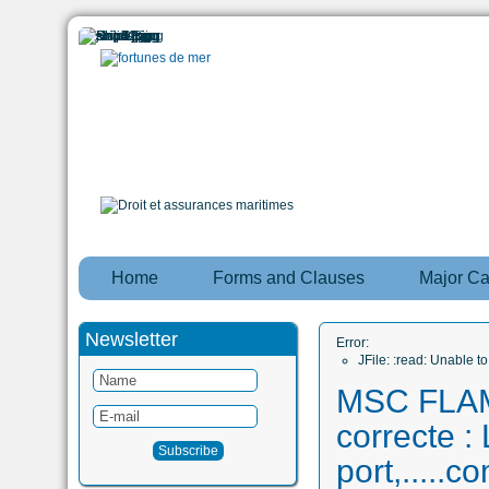
Home
Forms and Clauses
Major C
Newsletter
Error:
JFile: :read: Unable 
MSC FLAMIN
correcte :
port,.....