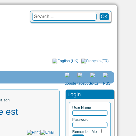
Login
r.json
User Name
e est
Password
Remember Me