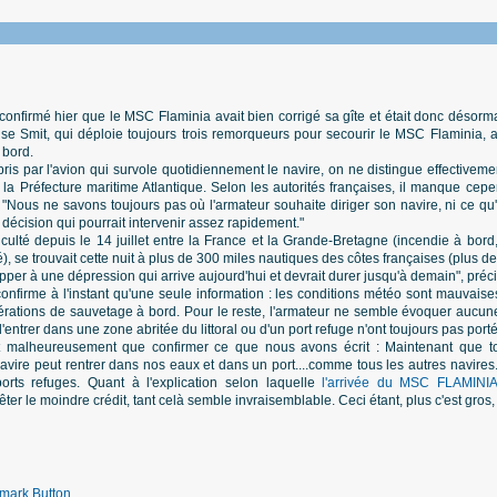
confirmé hier que le MSC Flaminia avait bien corrigé sa gîte et était donc désorm
ise Smit, qui déploie toujours trois remorqueurs pour secourir le MSC Flaminia, 
 bord.
 pris par l'avion qui survole quotidiennement le navire, on ne distingue effective
 la Préfecture maritime Atlantique. Selon les autorités françaises, il manque ce
 "Nous ne savons toujours pas où l'armateur souhaite diriger son navire, ni ce qu'i
cision qui pourrait intervenir assez rapidement."
culté depuis le 14 juillet entre la France et la Grande-Bretagne (incendie à bord,
, se trouvait cette nuit à plus de 300 miles nautiques des côtes françaises (plus d
apper à une dépression qui arrive aujourd'hui et devrait durer jusqu'à demain", préc
nfirme à l'instant qu'une seule information : les conditions météo sont mauvaise
pérations de sauvetage à bord. Pour le reste, l'armateur ne semble évoquer aucun
'entrer dans une zone abritée du littoral ou d'un port refuge n'ont toujours pas porté 
t malheureusement que confirmer ce que nous avons écrit : Maintenant que to
avire peut rentrer dans nos eaux et dans un port....comme tous les autres navires. 
orts refuges. Quant à l'explication selon laquelle
l'arrivée du MSC FLAMINIA 
y prêter le moindre crédit, tant celà semble invraisemblable. Ceci étant, plus c'est gro