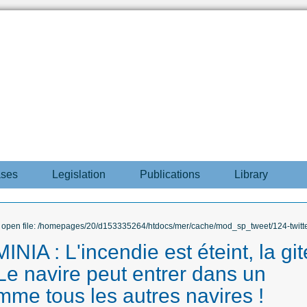
ases
Legislation
Publications
Library
to open file: /homepages/20/d153335264/htdocs/mer/cache/mod_sp_tweet/124-twitte
IA : L'incendie est éteint, la git
 Le navire peut entrer dans un
comme tous les autres navires !