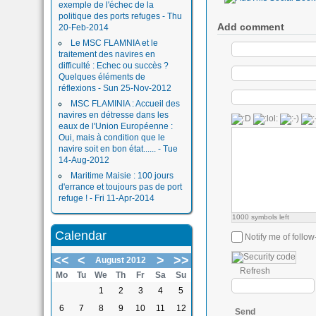
exemple de l'échec de la
politique des ports refuges - Thu
Add comment
20-Feb-2014
Le MSC FLAMNIA et le
traitement des navires en
difficulté : Echec ou succès ?
Quelques éléments de
réflexions - Sun 25-Nov-2012
MSC FLAMINIA : Accueil des
navires en détresse dans les
eaux de l'Union Européenne :
Oui, mais à condition que le
navire soit en bon état...... - Tue
14-Aug-2012
Maritime Maisie : 100 jours
d'errance et toujours pas de port
refuge ! - Fri 11-Apr-2014
1000
symbols left
Calendar
Notify me of foll
<<
<
>
>>
August 2012
Refresh
Mo
Tu
We
Th
Fr
Sa
Su
1
2
3
4
5
6
7
8
9
10
11
12
Send