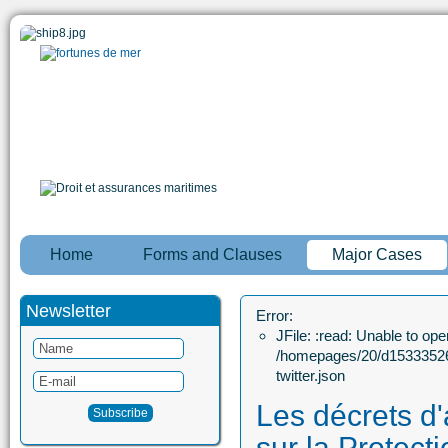
Home
Forms and Clauses
Major Cases
Newsletter
Error:
JFile: :read: Unable to open
/homepages/20/d15333526
twitter.json
Les décrets d'
sur la Protect