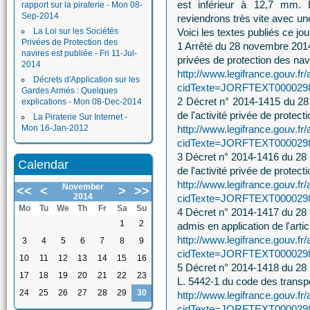
est inférieur à 12,7 mm. E
rapport sur la piraterie - Mon 08-
Sep-2014
reviendrons très vite avec une
La Loi sur les Sociétés
Voici les textes publiés ce jou
Privées de Protection des
1 Arrêté du 28 novembre 2014 
navires est publiée - Fri 11-Jul-
privées de protection des nav
2014
http://www.legifrance.gouv.fr/
Décrets d'Application sur les
cidTexte=JORFTEXT00002981
Gardes Armés : Quelques
2 Décret n° 2014-1415 du 28 
explications - Mon 08-Dec-2014
de l'activité privée de protect
La Piraterie Sur Internet -
Mon 16-Jan-2012
http://www.legifrance.gouv.fr/
cidTexte=JORFTEXT00002981
3 Décret n° 2014-1416 du 28 
Calendar
de l'activité privée de protect
http://www.legifrance.gouv.fr/
November
<<
<
>
>>
2014
cidTexte=JORFTEXT00002981
Mo
Tu
We
Th
Fr
Sa
Su
4 Décret n° 2014-1417 du 28 
1
2
admis en application de l'artic
http://www.legifrance.gouv.fr/
3
4
5
6
7
8
9
cidTexte=JORFTEXT00002981
10
11
12
13
14
15
16
5 Décret n° 2014-1418 du 28 n
17
18
19
20
21
22
23
L. 5442-1 du code des transp
24
25
26
27
28
29
30
http://www.legifrance.gouv.fr/
cidTexte=JORFTEXT00002981