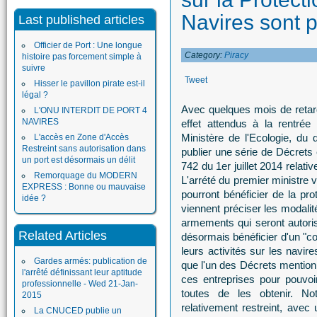
Navires sont 
Last published articles
Officier de Port : Une longue
Category:
Piracy
histoire pas forcement simple à
suivre
Tweet
Hisser le pavillon pirate est-il
légal ?
Avec quelques mois de retard
L'ONU INTERDIT DE PORT 4
NAVIRES
effet attendus à la rentrée
Ministère de l'Ecologie, du
L'accès en Zone d'Accès
Restreint sans autorisation dans
publier une série de Décrets 
un port est désormais un délit
742 du 1er juillet 2014 relati
Remorquage du MODERN
L'arrété du premier ministre v
EXPRESS : Bonne ou mauvaise
pourront bénéficier de la pr
idée ?
viennent préciser les modalit
armements qui seront autori
Related Articles
désormais bénéficier d'un "co
leurs activités sur les navir
Gardes armés: publication de
que l'un des Décrets mentionn
l'arrêté définissant leur aptitude
ces entreprises pour pouvoi
professionnelle - Wed 21-Jan-
toutes de les obtenir. No
2015
relativement restreint, avec
La CNUCED publie un