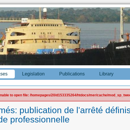
ases
Legislation
Publications
Library
 Unable to open file: /homepages/20/d153335264/htdocs/mer/cache/mod_sp_tweet
és: publication de l'arrêté défini
ude professionnelle