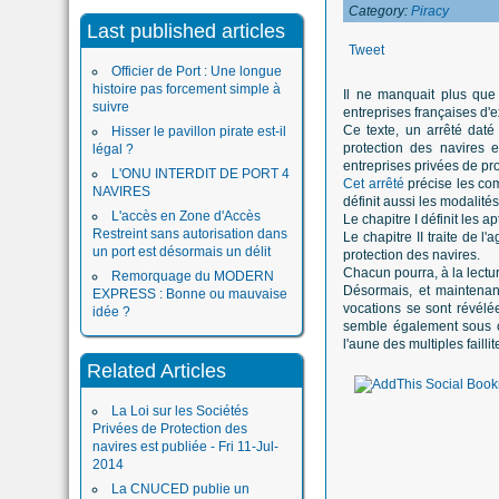
Category:
Piracy
Last published articles
Tweet
Officier de Port : Une longue
histoire pas forcement simple à
Il ne manquait plus que c
suivre
entreprises françaises d'ex
Ce texte, un arrêté daté 
Hisser le pavillon pirate est-il
protection des navires 
légal ?
entreprises privées de pro
L'ONU INTERDIT DE PORT 4
Cet arrêté
précise les com
NAVIRES
définit aussi les modalit
L'accès en Zone d'Accès
Le chapitre I définit les 
Restreint sans autorisation dans
Le chapitre II traite de l
un port est désormais un délit
protection des navires.
Chacun pourra, à la lectu
Remorquage du MODERN
Désormais, et maintenant 
EXPRESS : Bonne ou mauvaise
vocations se sont révélée
idée ?
semble également sous co
l'aune des multiples faill
Related Articles
La Loi sur les Sociétés
Privées de Protection des
navires est publiée - Fri 11-Jul-
2014
La CNUCED publie un