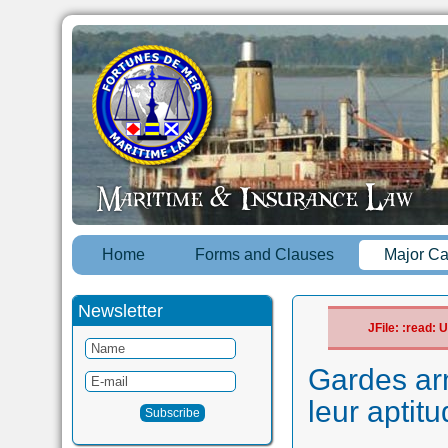
Home
Forms and Clauses
Major C
Newsletter
JFile: :read:
Gardes arm
leur aptit