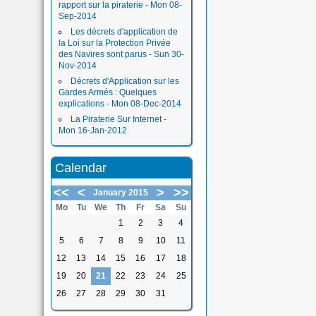
rapport sur la piraterie - Mon 08-
Sep-2014
Les décrets d'application de
la Loi sur la Protection Privée
des Navires sont parus - Sun 30-
Nov-2014
Décrets d'Application sur les
Gardes Armés : Quelques
explications - Mon 08-Dec-2014
La Piraterie Sur Internet -
Mon 16-Jan-2012
Calendar
<<
<
>
>>
January 2015
Mo
Tu
We
Th
Fr
Sa
Su
1
2
3
4
5
6
7
8
9
10
11
12
13
14
15
16
17
18
19
20
21
22
23
24
25
26
27
28
29
30
31