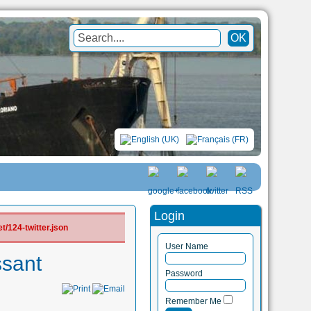
Login
/124-twitter.json
User Name
ssant
Password
Remember Me