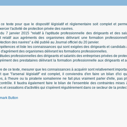
e texte pour que le dispositif législatif et règlementaire soit complet et perme
ercer l'activité de protection privée des navires.
du 7 janvier 2015 "relatif à l'aptitude professionnelle des dirigeants et des sa
et relatif aux agréments des organismes délivrant une formation professionnel
tection des navires" a été publié au Journal officiel du 20 janvier.
pétences et liste les connaissances qui sont exigées des dirigeants et candidats à 
és d'agrément des organismes délivrant les formations professionnelles.
aptitudes professionnelles des dirigeants et salariés des entreprises privées de prote
'agrément des prestataires délivrant la formation professionnelle aux dirigeants et
re de ce texte, mesurer que les connaissances à acquérir sont relativement importa
que "l'arsenal législatif" est complet, il conviendra d'en faire un bilan d'ici 
s, à l'heure ou la piraterie somalienne ne fait plus vraiment parler d'elle, pas 
ntrôle. Il faudra également faire le bilan de l'ensemble des contraintes mises 
ites et cessations d'activités qui s'opèrent régulièrement dans ce secteur de la prote