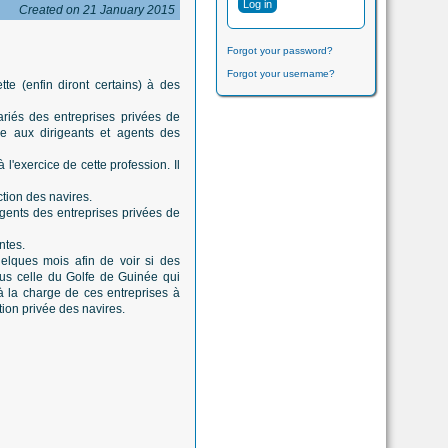
Created on 21 January 2015
Forgot your password?
Forgot your username?
tte (enfin diront certains) à des
lariés des entreprises privées de
le aux dirigeants et agents des
l'exercice de cette profession. Il
ction des navires.
 agents des entreprises privées de
ntes.
quelques mois afin de voir si des
plus celle du Golfe de Guinée qui
à la charge de ces entreprises à
ction privée des navires.