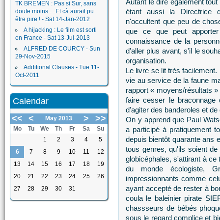
Autant le dire également tout 
TK BREMEN : Pas si Sur, sans
étant aussi la Directri
doute moins.....Et cà aurait pu
être pire ! - Sat 14-Jan-2012
n'occultent que peu de chose
A hijacking : Le film est sorti
que ce que peut apporter
en France - Sat 13-Jul-2013
connaissance de la personne
ALFRED DE COURCY - Sun
d'aller plus avant, s'il le s
29-Nov-2015
organisation.
Additional Clauses - Tue 11-
Le livre se lit très facilemen
Oct-2011
vie au service de la faune m
rapport « moyens/résultats » 
faire cesser le braconnage
Calendar
d'agiter des banderoles et de 
<<
<
>
>>
May 2013
On y apprend que Paul Watson
Mo
Tu
We
Th
Fr
Sa
Su
a participé à pratiquement t
depuis bientôt quarante ans e
1
2
3
4
5
tous genres, qu'ils soient d
6
7
8
9
10
11
12
globicéphales, s'attirant à ce
13
14
15
16
17
18
19
du monde écologiste, Gre
20
21
22
23
24
25
26
impressionnants comme celu
ayant accepté de rester à b
27
28
29
30
31
coula le baleinier pirate SI
chassseurs de bébés phoques 
sous le regard complice et bi