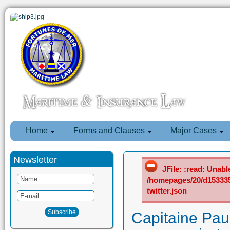
Home
Forms and Clauses
Major Cases
Newsletter
JFile: :read: Unable
/homepages/20/d15333
twitter.json
Capitaine Paul