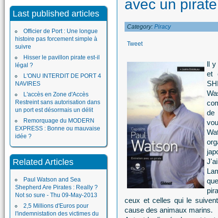
avec un pirate
Last published articles
Category:
Piracy
Officier de Port : Une longue
histoire pas forcement simple à
Tweet
suivre
Hisser le pavillon pirate est-il
ll 
légal ?
et 
L'ONU INTERDIT DE PORT 4
SHE
NAVIRES
Was
L'accès en Zone d'Accès
Restreint sans autorisation dans
com
un port est désormais un délit
de
Remorquage du MODERN
vou
EXPRESS : Bonne ou mauvaise
Wa
idée ?
org
jap
Related Articles
J'a
La
Paul Watson and Sea
que
Shepherd Are Pirates : Really ?
pir
Not so sure - Thu 09-May-2013
ceux et celles qui le suiven
2,5 Millions d'Euros pour
cause des animaux marins.
l'indemnistation des victimes du