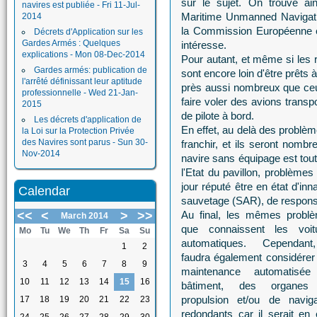
sur le sujet. On trouve 
navires est publiée - Fri 11-Jul-
Maritime Unmanned Navigatio
2014
la Commission Européenne et
Décrets d'Application sur les
Gardes Armés : Quelques
intéresse.
explications - Mon 08-Dec-2014
Pour autant, et même si les
Gardes armés: publication de
sont encore loin d'être prêts 
l'arrêté définissant leur aptitude
près aussi nombreux que ceu
professionnelle - Wed 21-Jan-
faire voler des avions transp
2015
de pilote à bord.
Les décrets d'application de
En effet, au delà des problèm
la Loi sur la Protection Privée
des Navires sont parus - Sun 30-
franchir, et ils seront nombr
Nov-2014
navire sans équipage est tout
l'Etat du pavillon, problème
jour réputé être en état d'inn
Calendar
sauvetage (SAR), de responsab
<<
<
>
>>
Au final, les mêmes probl
March 2014
que connaissent les voit
Mo
Tu
We
Th
Fr
Sa
Su
automatiques. Cependant
1
2
faudra également considérer
3
4
5
6
7
8
9
maintenance automatisé
10
11
12
13
14
15
16
bâtiment, des organes
propulsion et/ou de naviga
17
18
19
20
21
22
23
redondants car il serait en e