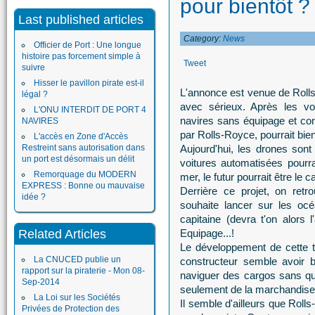
pour bientôt ? 
Last published articles
Category:
News
Officier de Port : Une longue
histoire pas forcement simple à
Tweet
suivre
Hisser le pavillon pirate est-il
L'annonce est venue de Rolls-
légal ?
avec sérieux. Après les vo
L'ONU INTERDIT DE PORT 4
navires sans équipage et cont
NAVIRES
par Rolls-Royce, pourrait bien
L'accès en Zone d'Accès
Restreint sans autorisation dans
Aujourd'hui, les drones son
un port est désormais un délit
voitures automatisées pourra
Remorquage du MODERN
mer, le futur pourrait être l
EXPRESS : Bonne ou mauvaise
Derrière ce projet, on retr
idée ?
souhaite lancer sur les oc
capitaine (devra t'on alors
Related Articles
Equipage...!
Le développement de cette t
La CNUCED publie un
constructeur semble avoir bi
rapport sur la piraterie - Mon 08-
naviguer des cargos sans qu
Sep-2014
seulement de la marchandise
La Loi sur les Sociétés
Il semble d'ailleurs que Rolls
Privées de Protection des