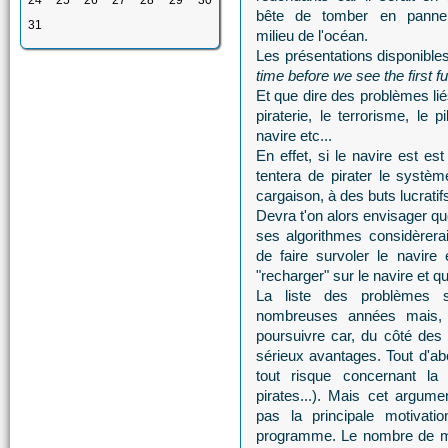
24
25
26
27
28
29
30
bête de tomber en pann
31
milieu de l'océan.
Les présentations disponibles 
time before we see the first f
Et que dire des problèmes lié
piraterie, le terrorisme, le 
navire etc...
En effet, si le navire est es
tentera de pirater le systèm
cargaison, à des buts lucratifs
Devra t'on alors envisager qu
ses algorithmes considèrer
de faire survoler le navir
"recharger" sur le navire et q
La liste des problèmes 
nombreuses années mais, 
poursuivre car, du côté des 
sérieux avantages. Tout d'abo
tout risque concernant la 
pirates...). Mais cet argum
pas la principale motivat
programme. Le nombre de ma