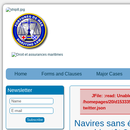
Home
Forms and Clauses
Major Cases
Newsletter
JFile: :read: Unable
/homepages/20/d15333
twitter.json
Navires sans 