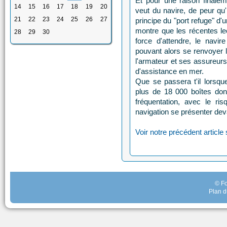
Et pour une raison finale
14
15
16
17
18
19
20
veut du navire, de peur qu'
21
22
23
24
25
26
27
principe du "port refuge" d'
montre que les récentes le
28
29
30
force d'attendre, le navir
pouvant alors se renvoyer l
l'armateur et ses assureurs
d'assistance en mer.
Que se passera t'il lorsqu
plus de 18 000 boîtes don
fréquentation, avec le r
navigation se présenter deva
Voir notre précédent article 
© Fo
Plan d