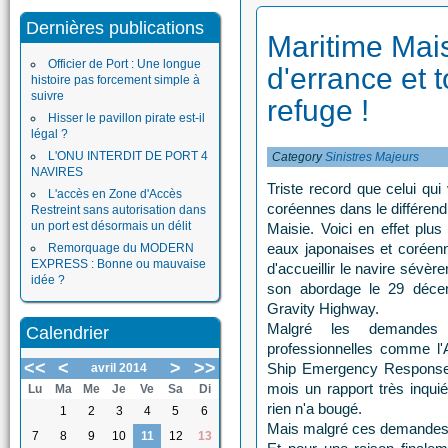
Dernières publications
Maritime Mais
Officier de Port : Une longue
d'errance et 
histoire pas forcement simple à
suivre
refuge !
Hisser le pavillon pirate est-il
légal ?
L'ONU INTERDIT DE PORT 4
Category
Sinistres Majeurs
NAVIRES
Triste record que celui qui 
L'accès en Zone d'Accès
coréennes dans le différend
Restreint sans autorisation dans
un port est désormais un délit
Maisie. Voici en effet plus
eaux japonaises et coréenn
Remorquage du MODERN
EXPRESS : Bonne ou mauvaise
d'accueillir le navire sévè
idée ?
son abordage le 29 décem
Gravity Highway.
Malgré les demandes r
Calendrier
professionnelles comme l'
<<
<
>
>>
Ship Emergency Response 
avril 2014
mois un rapport très inquié
Lu
Ma
Me
Je
Ve
Sa
Di
rien n'a bougé.
1
2
3
4
5
6
Mais malgré ces demandes, 
7
8
9
10
11
12
13