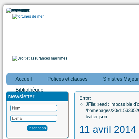
Accueil
Polices et clauses
Sinistres Majeur
Bibliothèque
Newsletter
Error:
JFile::read : impossible d'ou
/homepages/20/d15333526
twitter.json
11 avril 2014