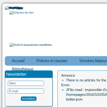
Accueil
Polices et clauses
Sinistres Majeur
Bibliothèque
Newsletter
Annonce
There is no articles for th
Error:
JFile::read : impossible d'ou
/homepages/20/d15333526
twitter.json