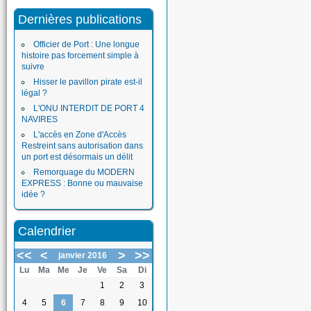
Dernières publications
Officier de Port : Une longue
histoire pas forcement simple à
suivre
Hisser le pavillon pirate est-il
légal ?
L'ONU INTERDIT DE PORT 4
NAVIRES
L'accès en Zone d'Accès
Restreint sans autorisation dans
un port est désormais un délit
Remorquage du MODERN
EXPRESS : Bonne ou mauvaise
idée ?
Calendrier
<<
<
>
>>
janvier 2016
Lu
Ma
Me
Je
Ve
Sa
Di
1
2
3
4
5
6
7
8
9
10