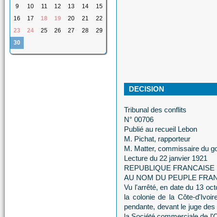
9
10
11
12
13
14
15
16
17
18
19
20
21
22
23
24
25
26
27
28
29
30
DECISION
Tribunal des conflits
N° 00706
Publié au recueil Lebon
M. Pichat, rapporteur
M. Matter, commissaire du 
Lecture du 22 janvier 1921
REPUBLIQUE FRANCAISE
AU NOM DU PEUPLE FRA
Vu l'arrêté, en date du 13 oc
la colonie de la Côte-d'Ivoire
pendante, devant le juge des 
la Société commerciale de l'Ou