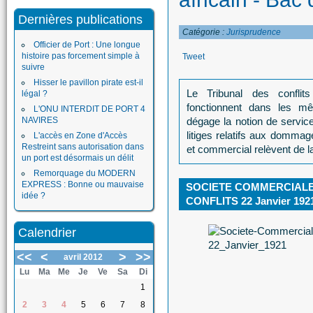
Dernières publications
Catégorie :
Jurisprudence
Officier de Port : Une longue
histoire pas forcement simple à
Tweet
suivre
Hisser le pavillon pirate est-il
Le Tribunal des conflit
légal ?
fonctionnent dans les mê
L'ONU INTERDIT DE PORT 4
NAVIRES
dégage la notion de service
litiges relatifs aux dommag
L'accès en Zone d'Accès
Restreint sans autorisation dans
et commercial relèvent de l
un port est désormais un délit
Remorquage du MODERN
EXPRESS : Bonne ou mauvaise
SOCIETE COMMERCIALE 
idée ?
CONFLITS 22 Janvier 192
Calendrier
<<
<
>
>>
avril 2012
Lu
Ma
Me
Je
Ve
Sa
Di
1
2
3
4
5
6
7
8