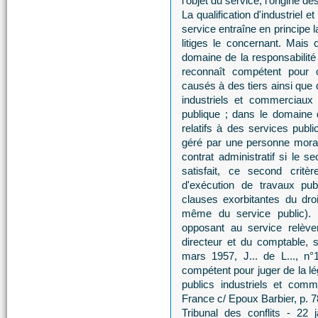
l'objet du service, l'origine 
La qualification d'industriel 
service entraîne en principe 
litiges le concernant. Mais
domaine de la responsabilité 
reconnaît compétent pour
causés à des tiers ainsi qu
industriels et commerciaux
publique ; dans le domaine 
relatifs à des services publi
géré par une personne morale
contrat administratif si le s
satisfait, ce second critè
d'exécution de travaux pub
clauses exorbitantes du dro
même du service public). S
opposant au service relèven
directeur et du comptable, s
mars 1957, J... de L..., n°1
compétent pour juger de la lé
publics industriels et com
France c/ Epoux Barbier, p. 7
Tribunal des conflits - 22