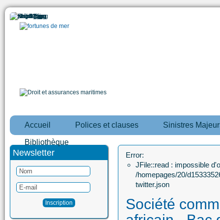
Accueil
Polices et clauses
Sinistres Majeur
Bibliothèque
Newsletter
Error:
JFile::read : impossible d'ou
/homepages/20/d15333526
twitter.json
Société comme
africain - Bac