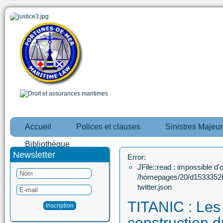
Accueil
Polices et clauses
Sinistres Majeur
Bibliothèque
Newsletter
Error:
JFile::read : impossible d'ou
/homepages/20/d15333526
twitter.json
TITANIC : Les 
construction d