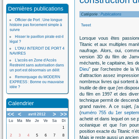
Dernières publications
Catégorie :
Publications
Officier de Port : Une longue
histoire pas forcement simple à
Tweet
suivre
Hisser le pavillon pirate est-il
Lorsque vous êtes passionn
légal ?
Titanic et aux multiples man
L'ONU INTERDIT DE PORT 4
naufrage. Alors, oui, comme
NAVIRES
version 3D du film de Jame
L'accès en Zone d'Accès
méchants, le capitaine, les d
Restreint sans autorisation dans
Dieu
" par l'orchestre de la 
un port est désormais un délit
d'attraction assez impression
Remorquage du MODERN
nombreux livres qui sortent à 
EXPRESS : Bonne ou mauvaise
idée ?
Inutile de dire que j'en dispo
du film en 1997 et des dive
technique permit de descendre
Calendrier
grand navire. A ce sujet, j
(
numéro 755 du 1er septem
<<
<
>
>>
avril 2012
acheté et dans lequel on se pr
Lu
Ma
Me
Je
Ve
Sa
Di
océanique et que l'on pourra
1
position exacte du Titanic n'é
2
3
4
5
6
7
8
Mais je reste aussi un ancie