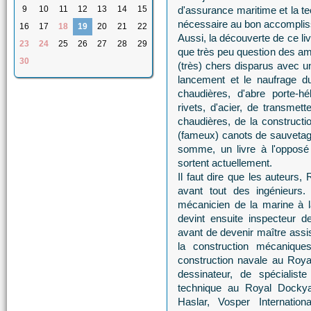
9
10
11
12
13
14
15
d'assurance maritime et la te
nécessaire au bon accomplis
16
17
18
19
20
21
22
Aussi, la découverte de ce liv
23
24
25
26
27
28
29
que très peu question des a
30
(très) chers disparus avec un
lancement et le naufrage d
chaudières, d'abre porte-hé
rivets, d'acier, de transmett
chaudières, de la construct
(fameux) canots de sauvetag
somme, un livre à l'opposé 
sortent actuellement.
Il faut dire que les auteurs
avant tout des ingénieurs.
mécanicien de la marine à l
devint ensuite inspecteur d
avant de devenir maître assi
la construction mécaniques
construction navale au Roya
dessinateur, de spécialist
technique au Royal Dockya
Haslar, Vosper Internati