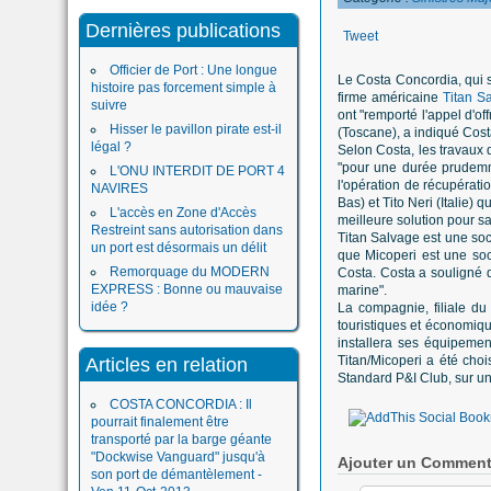
Dernières publications
Tweet
Officier de Port : Une longue
Le Costa Concordia, qui s'
histoire pas forcement simple à
firme américaine
Titan S
suivre
ont "remporté l'appel d'of
Hisser le pavillon pirate est-il
(Toscane), a indiqué Cost
légal ?
Selon Costa, les travaux 
"pour une durée prudemm
L'ONU INTERDIT DE PORT 4
l'opération de récupérati
NAVIRES
Bas) et Tito Neri (Italie)
L'accès en Zone d'Accès
meilleure solution pour sa
Restreint sans autorisation dans
Titan Salvage est une soc
un port est désormais un délit
que Micoperi est une soci
Remorquage du MODERN
Costa. Costa a souligné q
EXPRESS : Bonne ou mauvaise
marine".
idée ?
La compagnie, filiale du
touristiques et économique
installera ses équipement
Titan/Micoperi a été cho
Articles en relation
Standard P&I Club, sur un
COSTA CONCORDIA : Il
pourrait finalement être
transporté par la barge géante
"Dockwise Vanguard" jusqu'à
Ajouter un Comment
son port de démantèlement -