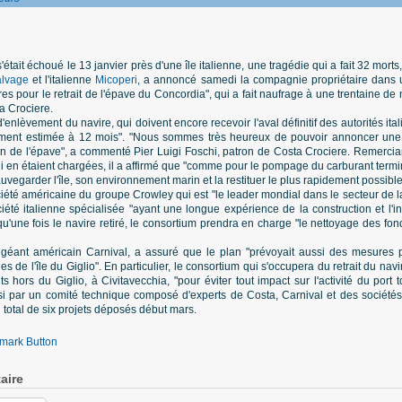
était échoué le 13 janvier près d'une île italienne, une tragédie qui a fait 32 morts
alvage
et l'italienne
Micoperi
, a annoncé samedi la compagnie propriétaire dans
fres pour le retrait de l'épave du Concordia", qui a fait naufrage à une trentaine de 
a Crociere.
d'enlèvement du navire, qui doivent encore recevoir l'aval définitif des autorités 
ent estimée à 12 mois". "Nous sommes très heureux de pouvoir annoncer une 
on de l'épave", a commenté Pier Luigi Foschi, patron de Costa Crociere. Remercia
 qui en étaient chargées, il a affirmé que "comme pour le pompage du carburant term
uvegarder l'île, son environnement marin et la restituer le plus rapidement possible 
iété américaine du groupe Crowley qui est "le leader mondial dans le secteur de l
été italienne spécialisée "ayant une longue expérience de la construction et l'i
u'une fois le navire retiré, le consortium prendra en charge "le nettoyage des fond
 géant américain Carnival, a assuré que le plan "prévoyait aussi des mesures 
s de l'île du Giglio". En particulier, le consortium qui s'occupera du retrait du nav
s hors du Giglio, à Civitavecchia, "pour éviter tout impact sur l'activité du port 
isi par un comité technique composé d'experts de Costa, Carnival et des société
 total de six projets déposés début mars.
aire