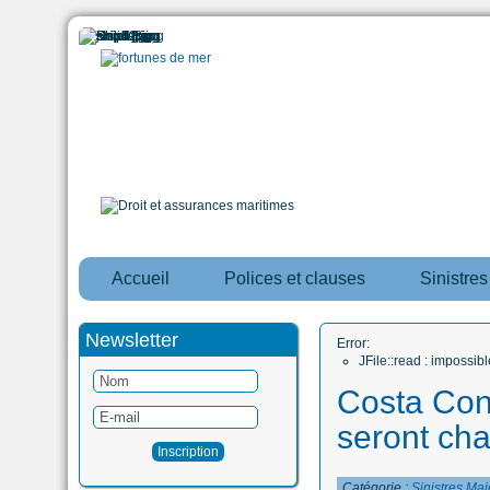
Accueil
Polices et clauses
Sinistre
Newsletter
Error:
JFile::read : impossi
Costa Con
seront cha
Catégorie :
Sinistres Maj