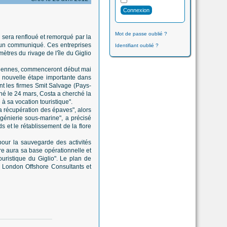
Mot de passe oublié ?
, sera renfloué et remorqué par la
 un communiqué. Ces entreprises
Identifiant oublié ?
mètres du rivage de l'île du Giglio
italiennes, commenceront début mai
nouvelle étape importante dans
nt les firmes Smit Salvage (Pays-
iné le 24 mars, Costa a cherché la
à sa vocation touristique".
a récupération des épaves", alors
ngénierie sous-marine", a précisé
s et le rétablissement de la flore
pour la sauvegarde des activités
ire aura sa base opérationnelle et
touristique du Giglio". Le plan de
s London Offshore Consultants et