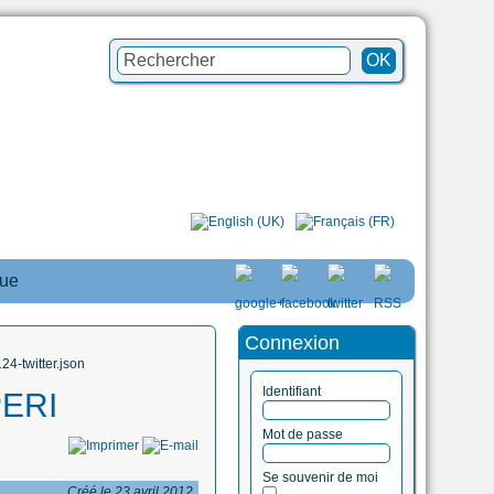
que
Connexion
4-twitter.json
Identifiant
PERI
Mot de passe
Se souvenir de moi
Créé le 23 avril 2012