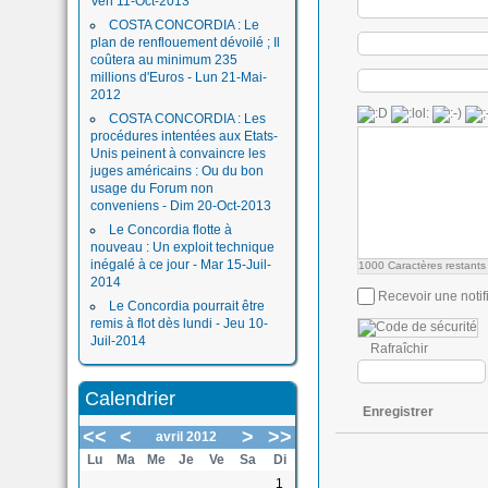
Ven 11-Oct-2013
COSTA CONCORDIA : Le
plan de renflouement dévoilé ; Il
coûtera au minimum 235
millions d'Euros - Lun 21-Mai-
2012
COSTA CONCORDIA : Les
procédures intentées aux Etats-
Unis peinent à convaincre les
juges américains : Ou du bon
usage du Forum non
conveniens - Dim 20-Oct-2013
Le Concordia flotte à
nouveau : Un exploit technique
inégalé à ce jour - Mar 15-Juil-
1000
Caractères restants
2014
Recevoir une notif
Le Concordia pourrait être
remis à flot dès lundi - Jeu 10-
Juil-2014
Rafraîchir
Calendrier
Enregistrer
<<
<
>
>>
avril 2012
Lu
Ma
Me
Je
Ve
Sa
Di
1