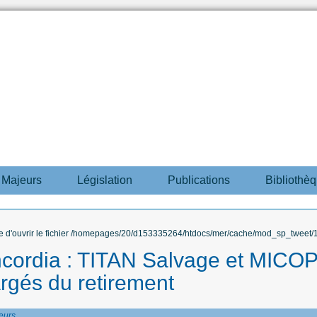
s Majeurs
Législation
Publications
Bibliothè
ble d'ouvrir le fichier /homepages/20/d153335264/htdocs/mer/cache/mod_sp_tweet/12
cordia : TITAN Salvage et MICO
rgés du retirement
eurs