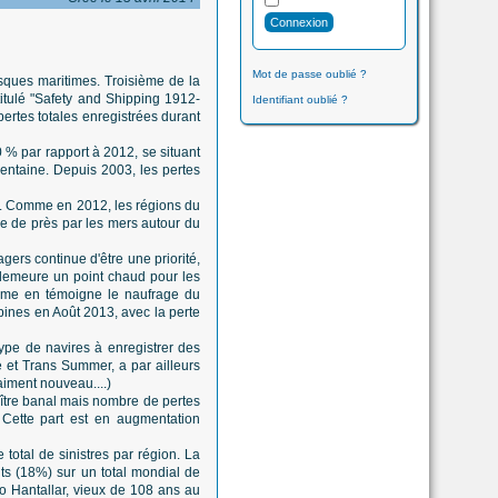
Mot de passe oublié ?
isques maritimes. Troisième de la
tulé "Safety and Shipping 1912-
Identifiant oublié ?
pertes totales enregistrées durant
 % par rapport à 2012, se situant
entaine. Depuis 2003, les pertes
es. Comme en 2012, les régions du
ie de près par les mers autour du
gers continue d'être une priorité,
 demeure un point chaud pour les
comme en témoigne le naufrage du
pines en Août 2013, avec la perte
type de navires à enregistrer des
e et Trans Summer, a par ailleurs
aiment nouveau....)
aître banal mais nombre de pertes
 Cette part est en augmentation
total de sinistres par région. La
nts (18%) sur un total mondial de
o Hantallar, vieux de 108 ans au