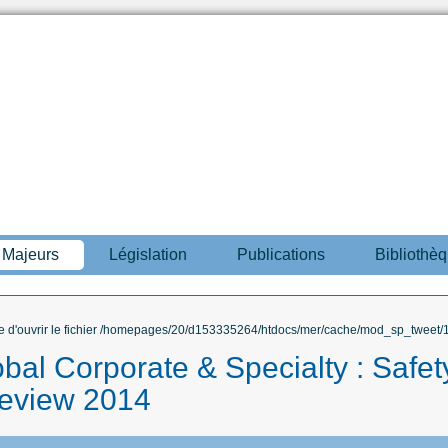
s Majeurs
Législation
Publications
Bibliothè
ble d'ouvrir le fichier /homepages/20/d153335264/htdocs/mer/cache/mod_sp_tweet/12
obal Corporate & Specialty : Safe
review 2014