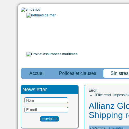
Accueil
Polices et clauses
Sinistre
Newsletter
Error:
JFile::read : impossi
Allianz Gl
Shipping 
Catégorie :
Actualités