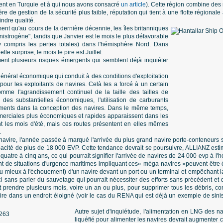
t en Turquie et à qui nous avons consacré
un article
). Cette région combine des 
re de gestion de la sécurité plus faible, réputation qui tient à une flotte régional
ndre qualité.
nt qu'au cours de la dernière décennie, les îles britanniques
"sinistrogène", tandis que Janvier est le mois le plus défavorable
(y compris les pertes totales) dans l'hémisphère Nord. Dans
le surprise, le mois le pire est Juillet.
ent plusieurs risques émergents qui semblent déjà inquiéter
t général économique qui conduit à des conditions d'exploitation
 pour les exploitants de navires. Celà les a forcé à un certain
mme l'agrandissement continuel de la taille des tailles de
i des substantielles économiques, l'utilisation de carburants
ements dans la conception des navires. Dans le même temps,
erciales plus économiques et rapides apparaissent dans les
t les mois d'été, mais ces routes présentent en elles mêmes
.
u navire, l'année passée à marqué l'arrivée du plus grand navire porte-conteneurs 
apacité de plus de 18 000 EVP. Cette tendance devrait se poursuivre, ALLIANZ est
uatre à cinq ans, ce qui pourrait signifier l'arrivée de navires de 24 000 evp à l'ho
t de situations d'urgence maritimes impliquant ces« méga navires »peuvent être é
 mieux à l'échouement) d'un navire devant un port ou un terminal et empêchant la p
ci sans parler du sauvetage qui pourrait nécessiter des efforts sans précédent e
t prendre plusieurs mois, voire un an ou plus, pour supprimer tous les débris, conte
duire dans un endroit éloigné (voir le cas du RENA qui est déjà un exemple de si
Autre sujet d'inquiétude, l'alimentation en LNG des nav
liquéfié pour alimenter les navires devrait augmenter 