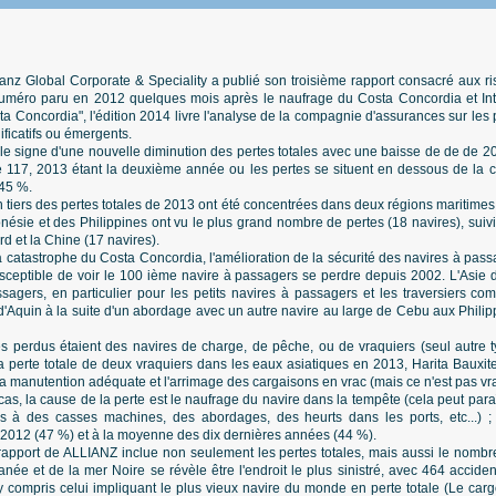
lianz Global Corporate & Speciality a publié son troisième rapport consacré aux r
uméro paru en 2012 quelques mois après le naufrage du Costa Concordia et Inti
ta Concordia", l'édition 2014 livre l'analyse de la compagnie d'assurances sur les 
ificatifs ou émergents.
le signe d'une nouvelle diminution des pertes totales avec une baisse de de de 20
re 117, 2013 étant la deuxième année ou les pertes se situent en dessous de la c
 45 %.
un tiers des pertes totales de 2013 ont été concentrées dans deux régions maritim
onésie et des Philippines ont vu le plus grand nombre de pertes (18 navires), suiv
d et la Chine (17 navires).
 catastrophe du Costa Concordia, l'amélioration de la sécurité des navires à passa
sceptible de voir le 100 ième navire à passagers se perdre depuis 2002. L'Asie
sagers, en particulier pour les petits navires à passagers et les traversiers 
d'Aquin à la suite d'un abordage avec un autre navire au large de Cebu aux Philip
res perdus étaient des navires de charge, de pêche, ou de vraquiers (seul autre 
La perte totale de deux vraquiers dans les eaux asiatiques en 2013, Harita Bauxit
la manutention adéquate et l'arrimage des cargaisons en vrac (mais ce n'est pas vr
s, la cause de la perte est le naufrage du navire dans la tempête (cela peut par
es à des casses machines, des abordages, des heurts dans les ports, etc...) ;
 à 2012 (47 %) et à la moyenne des dix dernières années (44 %).
 rapport de ALLIANZ inclue non seulement les pertes totales, mais aussi le nombre 
anée et de la mer Noire se révèle être l'endroit le plus sinistré, avec 464 accide
 compris celui impliquant le plus vieux navire du monde en perte totale (Le carg