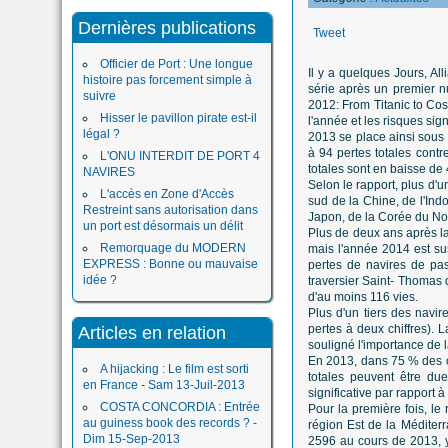
Dernières publications
Tweet
Officier de Port : Une longue
Il y a quelques Jours, Al
histoire pas forcement simple à
série après un premier n
suivre
2012: From Titanic to Cos
Hisser le pavillon pirate est-il
l'année et les risques sign
légal ?
2013 se place ainsi sous 
à 94 pertes totales cont
L'ONU INTERDIT DE PORT 4
totales sont en baisse de
NAVIRES
Selon le rapport, plus d'
L'accès en Zone d'Accès
sud de la Chine, de l'Ind
Restreint sans autorisation dans
Japon, de la Corée du Nor
un port est désormais un délit
Plus de deux ans après la
Remorquage du MODERN
mais l'année 2014 est su
EXPRESS : Bonne ou mauvaise
pertes de navires de pas
idée ?
traversier Saint- Thomas 
d'au moins 116 vies.
Plus d'un tiers des navi
pertes à deux chiffres). 
Articles en relation
souligné l'importance de 
En 2013, dans 75 % des ca
A hijacking : Le film est sorti
totales peuvent être du
en France - Sam 13-Juil-2013
significative par rapport
COSTA CONCORDIA : Entrée
Pour la première fois, le
au guiness book des records ? -
région Est de la Méditerr
Dim 15-Sep-2013
2596 au cours de 2013, y