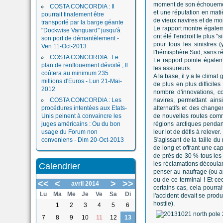
moment de son échouemen
COSTA CONCORDIA : Il
et une réputation en matiè
pourrait finalement être
de vieux navires et de moi
transporté par la barge géante
Le rapport montre égaleme
"Dockwise Vanguard" jusqu'à
ont été l'endroit le plus 
son port de démantèlement -
pour tous les sinistres 
Ven 11-Oct-2013
l'hémisphère Sud, sans réel
COSTA CONCORDIA : Le
Le rapport pointe égalem
plan de renflouement dévoilé ; Il
les assureurs.
coûtera au minimum 235
A la base, il y a le clima
millions d'Euros - Lun 21-Mai-
de plus en plus difficiles
2012
nombre d'innovations, co
COSTA CONCORDIA : Les
navires, permettant ains
procédures intentées aux Etats-
alternatifs et des chang
Unis peinent à convaincre les
de nouvelles routes comm
juges américains : Ou du bon
régions arctiques pendan
usage du Forum non
leur lot de défis à relever. 
conveniens - Dim 20-Oct-2013
S'agissant de la taille d
de long et offrant une c
de près de 30 % tous les q
les réclamations découlan
Calendrier
penser au naufrage (ou au
ou de ce terminal ! Et ce
<<
<
>
>>
avril 2014
certains cas, cela pourrai
Lu
Ma
Me
Je
Ve
Sa
Di
l'accident devait se pro
hostile).
1
2
3
4
5
6
7
8
9
10
11
12
13