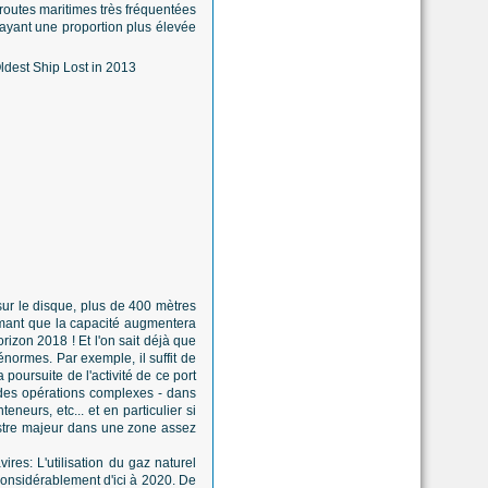
routes maritimes très fréquentées
e ayant une proportion plus élevée
sur le disque, plus de 400 mètres
imant que la capacité augmentera
rizon 2018 ! Et l'on sait déjà que
normes. Par exemple, il suffit de
oursuite de l'activité de ce port
t des opérations complexes - dans
neurs, etc... et en particulier si
nistre majeur dans une zone assez
ires: L'utilisation du gaz naturel
considérablement d'ici à 2020. De