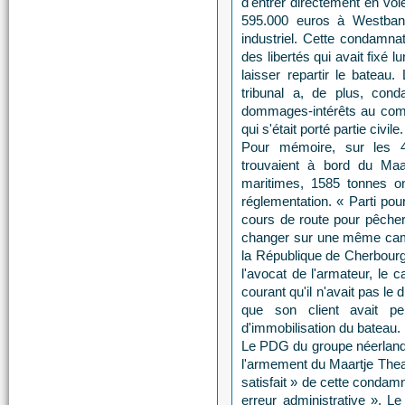
d'entrer directement en vo
595.000 euros à Westbank
industriel. Cette condamna
des libertés qui avait fixé l
laisser repartir le bateau.
tribunal a, de plus, co
dommages-intérêts au com
qui s'était porté partie civile.
Pour mémoire, sur les 
trouvaient à bord du Maa
maritimes, 1585 tonnes o
réglementation. « Parti pou
cours de route pour pêcher
changer sur une même camp
la République de Cherbourg,
l'avocat de l'armateur, le c
courant qu'il n'avait pas le d
que son client avait pe
d'immobilisation du bateau.
Le PDG du groupe néerlanda
l'armement du Maartje Theado
satisfait » de cette condamna
erreur administrative ». Le