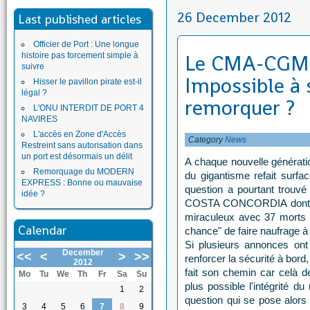
26 December 2012
Last published articles
Officier de Port : Une longue
histoire pas forcement simple à
Le CMA-CGM
suivre
Impossible à 
Hisser le pavillon pirate est-il
légal ?
remorquer ?
L'ONU INTERDIT DE PORT 4
NAVIRES
L'accès en Zone d'Accès
Category
News
Restreint sans autorisation dans
un port est désormais un délit
A chaque nouvelle générati
Remorquage du MODERN
du gigantisme refait surf
EXPRESS : Bonne ou mauvaise
question a pourtant trouv
idée ?
COSTA CONCORDIA dont le 
miraculeux avec 37 morts o
Calendar
chance" de faire naufrage à
Si plusieurs annonces ont 
December
<<
<
>
>>
renforcer la sécurité à bord,
2012
fait son chemin car celà d
Mo
Tu
We
Th
Fr
Sa
Su
plus possible l'intégrité d
1
2
question qui se pose alors 
3
4
5
6
7
8
9