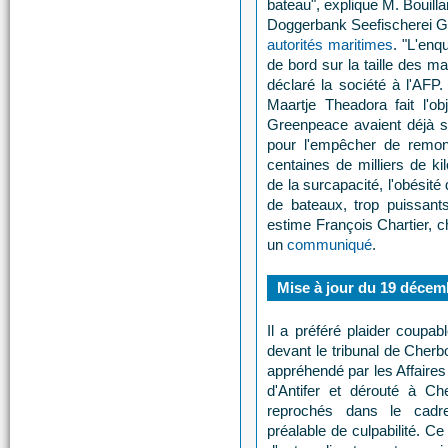
bateau", explique M. Bouillar
Doggerbank Seefischerei G
autorités maritimes
. "L'enq
de bord sur la taille des mai
déclaré la société à l'AFP.
Maartje Theadora fait l'o
Greenpeace avaient déjà s
pour l'empêcher de remon
centaines de milliers de k
de la surcapacité, l'obésité
de bateaux, trop puissants
estime François Chartier,
un
communiqué
.
Mise à jour du 19 décem
Il a préféré plaider coupabl
devant le tribunal de Cherb
appréhendé par les Affaires
d'Antifer et dérouté à Che
reprochés dans le cadr
préalable de culpabilité. C