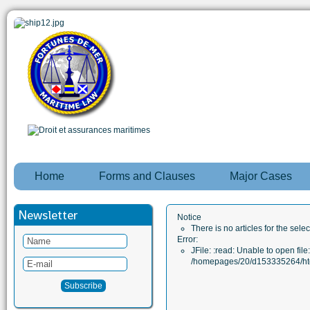
Home
Forms and Clauses
Major Cases
Newsletter
Notice
There is no articles for the sele
Error:
JFile: :read: Unable to open file:
/homepages/20/d153335264/htd