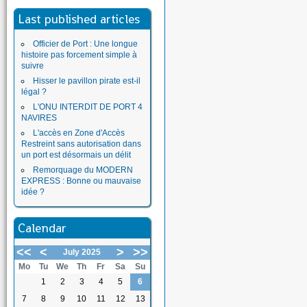
Last published articles
Officier de Port : Une longue
histoire pas forcement simple à
suivre
Hisser le pavillon pirate est-il
légal ?
L'ONU INTERDIT DE PORT 4
NAVIRES
L'accès en Zone d'Accès
Restreint sans autorisation dans
un port est désormais un délit
Remorquage du MODERN
EXPRESS : Bonne ou mauvaise
idée ?
Calendar
<<
<
>
>>
July 2025
Mo
Tu
We
Th
Fr
Sa
Su
1
2
3
4
5
6
7
8
9
10
11
12
13