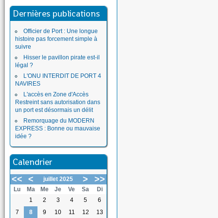
Dernières publications
Officier de Port : Une longue
histoire pas forcement simple à
suivre
Hisser le pavillon pirate est-il
légal ?
L'ONU INTERDIT DE PORT 4
NAVIRES
L'accès en Zone d'Accès
Restreint sans autorisation dans
un port est désormais un délit
Remorquage du MODERN
EXPRESS : Bonne ou mauvaise
idée ?
Calendrier
<<
<
>
>>
juillet 2025
Lu
Ma
Me
Je
Ve
Sa
Di
1
2
3
4
5
6
7
8
9
10
11
12
13