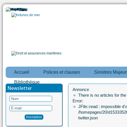
Accueil
Polices et clauses
Sinistres Majeur
Bibliothèque
Newsletter
Annonce
There is no articles for th
Error:
JFile::read : impossible d'ou
/homepages/20/d15333526
twitter.json