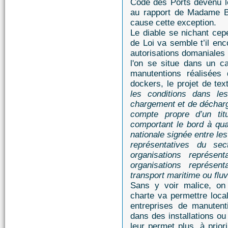
Code des Ports devenu l
au rapport de Madame B
cause cette exception.
Le diable se nichant cepe
de Loi va semble t’il enc
autorisations domaniales
l'on se situe dans un ca
manutentions réalisée
dockers, le projet de te
les conditions dans le
chargement et de décharg
compte propre d’un titu
comportant le bord à qu
nationale signée entre le
représentatives du sec
organisations représent
organisations représen
transport maritime ou fluv
Sans y voir malice, on
charte va permettre loca
entreprises de manutent
dans des installations ou
leur permet plus, à priori