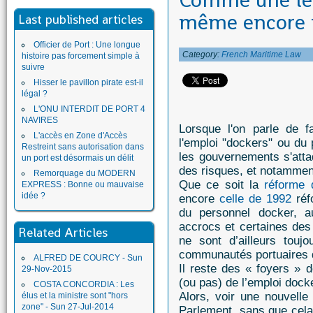
Comme une lett
même encore 
Last published articles
Officier de Port : Une longue
Category:
French Maritime Law
histoire pas forcement simple à
suivre
Hisser le pavillon pirate est-il
légal ?
L'ONU INTERDIT DE PORT 4
NAVIRES
Lorsque l'on parle de fa
L'accès en Zone d'Accès
l'emploi "dockers" ou du 
Restreint sans autorisation dans
les gouvernements s'atta
un port est désormais un délit
des risques, et notamment
Remorquage du MODERN
Que ce soit la
réforme 
EXPRESS : Bonne ou mauvaise
idée ?
encore
celle de 1992
réf
du personnel docker, a
accrocs et certaines de
Related Articles
ne sont d’ailleurs touj
communautés portuaires qu
ALFRED DE COURCY - Sun
Il reste des « foyers » 
29-Nov-2015
(ou pas) de l’emploi dock
COSTA CONCORDIA : Les
Alors, voir une nouvelle
élus et la ministre sont "hors
zone" - Sun 27-Jul-2014
Parlement, sans que cela