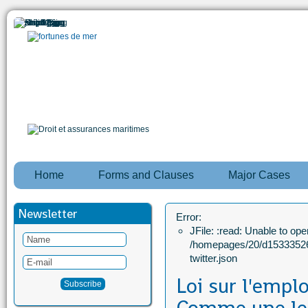
Home
Forms and Clauses
Major Cases
Newsletter
Error:
JFile: :read: Unable to open
/homepages/20/d15333526
twitter.json
Loi sur l'emplo