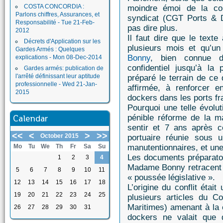
COSTA CONCORDIA :
moindre émoi de la co
Parlons chiffres, Assurances, et
syndicat (CGT Ports &
Responsabilité - Tue 21-Feb-
pas dire plus.
2012
Il faut dire que le texte
Décrets d'Application sur les
plusieurs mois et qu’un
Gardes Armés : Quelques
Bonny
, bien connue d
explications - Mon 08-Dec-2014
confidentiel jusqu’à la 
Gardes armés: publication de
l'arrêté définissant leur aptitude
préparé le terrain de ce
professionnelle - Wed 21-Jan-
affirmée, à renforcer 
2015
dockers dans les ports fr
Pourquoi une telle évoluti
Calendar
pénible réforme de la ma
sentir et 7 ans après c
<<
<
>
>>
October 2015
portuaire réunie sous 
Mo
Tu
We
Th
Fr
Sa
Su
manutentionnaires, et un
Les documents préparatoi
1
2
3
4
Madame Bonny retracent et
5
6
7
8
9
10
11
« poussée législative ».
12
13
14
15
16
17
18
L’origine du conflit était
19
20
21
22
23
24
25
plusieurs articles du 
Maritimes) amenant à la 
26
27
28
29
30
31
dockers ne valait que 